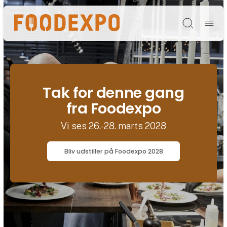
Søg
Tak for denne gang
fra Foodexpo
Vi ses 26.-28. marts 2028
Bliv udstiller på Foodexpo 2028