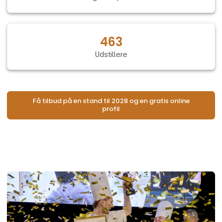
463
Udstillere
Få tilbud på en stand til 2028 og en gratis online
profil
Åb