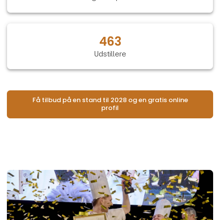
463
Udstillere
Få tilbud på en stand til 2028 og en gratis online
profil
Åb