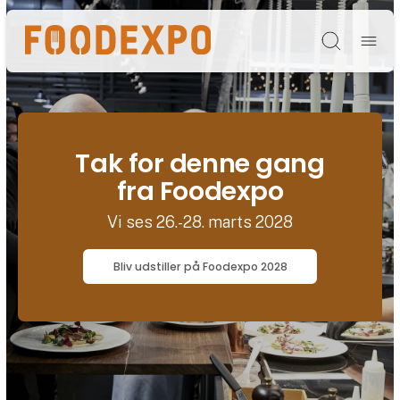
Søg
Tak for denne gang
fra Foodexpo
Vi ses 26.-28. marts 2028
Bliv udstiller på Foodexpo 2028