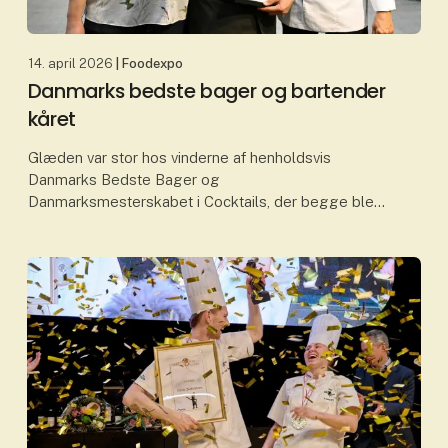
14. april 2026
| Foodexpo
Danmarks bedste bager og bartender
kåret
Glæden var stor hos vinderne af henholdsvis
Danmarks Bedste Bager og
Danmarksmesterskabet i Cocktails, der begge blev
fundet og kåret på dag to af Foodexpo, hvor flere
prestigefyldte priser blev uddel