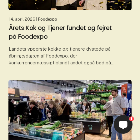
14. april 2026
| Foodexpo
Årets Kok og Tjener fundet og fejret
på Foodexpo
Landets ypperste kokke og tjenere dystede på
åbningsdagen af Foodexpo, der
konkurrencemæssigt blandt andet også bød på
Danmarks Bedste Konditor og
Danmarksmesterskabet i Mocktails. I det hele taget
bø
1