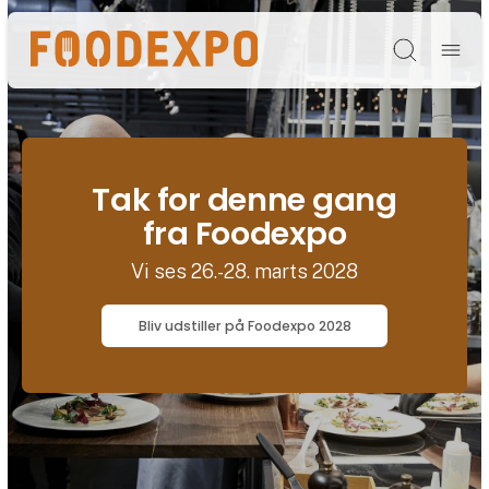
Søg
Tak for denne gang
fra Foodexpo
Vi ses 26.-28. marts 2028
Bliv udstiller på Foodexpo 2028