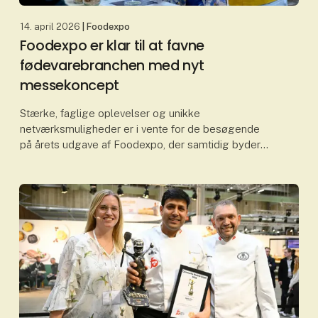
14. april 2026
| Foodexpo
Foodexpo er klar til at favne
fødevarebranchen med nyt
messekoncept
Stærke, faglige oplevelser og unikke
netværksmuligheder er i vente for de besøgende
på årets udgave af Foodexpo, der samtidig byder
på et nyt messekoncept. Fødevarebranchens
centrale mødested samler b