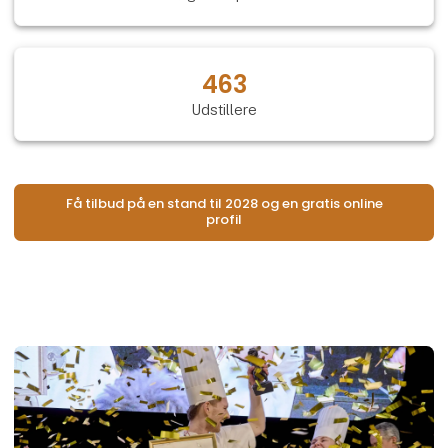
463
Udstillere
Få tilbud på en stand til 2028 og en gratis online
profil
Åb