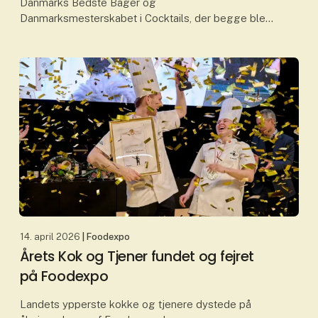
Danmarks Bedste Bager og
Danmarksmesterskabet i Cocktails, der begge blev
fundet og kåret på dag to af Foodexpo, hvor flere
prestigefyldte priser blev uddel
14. april 2026
| Foodexpo
Årets Kok og Tjener fundet og fejret
på Foodexpo
Landets ypperste kokke og tjenere dystede på