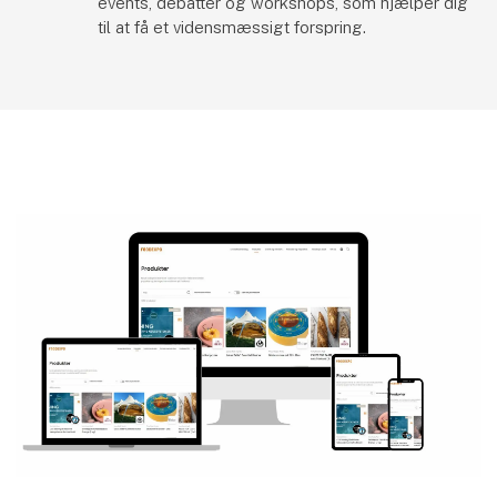
events, debatter og workshops, som hjælper dig
til at få et vidensmæssigt forspring.
Di