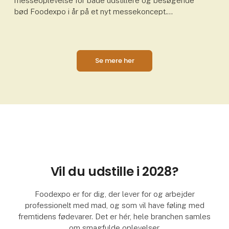
messeoplevelse for både udstillere og besøgende
bød Foodexpo i år på et nyt messekoncept.
Konceptet samlede branchen i faglige fællesskaber
fordelt på 15 z
Se mere her
Vil du udstille i 2028?
Foodexpo er for dig, der lever for og arbejder
professionelt med mad, og som vil have føling med
fremtidens fødevarer. Det er hér, hele branchen samles
om smagfulde oplevelser.