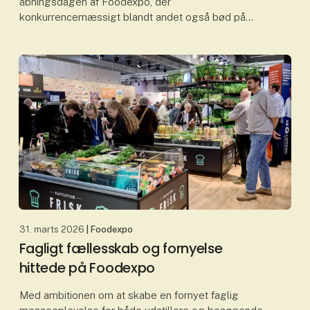
åbningsdagen af Foodexpo, der
konkurrencemæssigt blandt andet også bød på
Danmarks Bedste Konditor og
Danmarksmesterskabet i Mocktails. I det hele taget
bø
31. marts 2026
| Foodexpo
Fagligt fællesskab og fornyelse
hittede på Foodexpo
Med ambitionen om at skabe en fornyet faglig