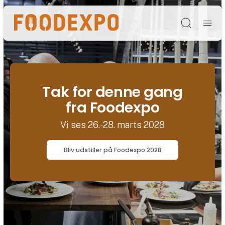
Søg
Tak for denne gang
fra Foodexpo
Vi ses 26.-28. marts 2028
Bliv udstiller på Foodexpo 2028