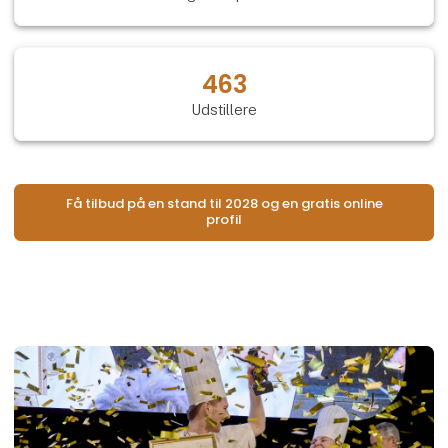
463
Udstillere
Få tilbud på en stand til 2028 og en gratis online
profil
Åb