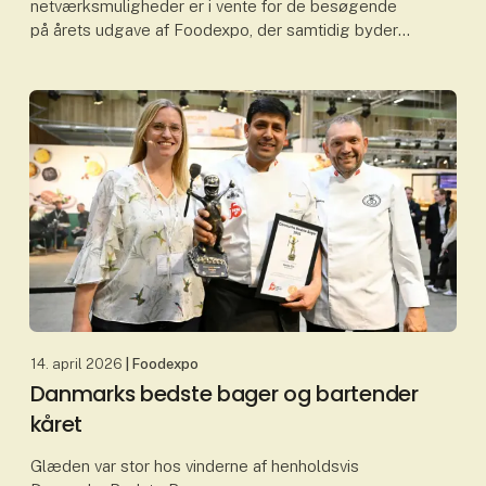
netværksmuligheder er i vente for de besøgende
på årets udgave af Foodexpo, der samtidig byder
på et nyt messekoncept. Fødevarebranchens
centrale mødested samler b
14. april 2026
| Foodexpo
Danmarks bedste bager og bartender
kåret
Glæden var stor hos vinderne af henholdsvis