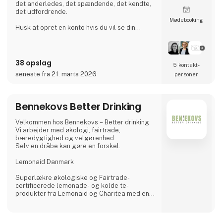
det anderledes, det spændende, det kendte,
det udfordrende.
Møde­booking
Husk at opret en konto hvis du vil se din
indkøbspris og bestille
38 opslag
5 kontakt­
seneste fra 21. marts 2026
personer
Bennekovs Better Drinking
Velkommen hos Bennekovs – Better drinking
Vi arbejder med økologi, fairtrade,
bæredygtighed og velgørenhed.
Selv en dråbe kan gøre en forskel.
Lemonaid Danmark
Superlækre økologiske og Fairtrade-
certificerede lemonade- og kolde te-
produkter fra Lemonaid og Charitea med en
stærk bæredygtig profil.
For hver solgt flaske donerer LemonAid 5