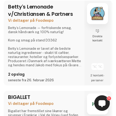
Eurocent (ca. 40 ører) til velgørende sociale
Betty's Lemonade
formål i de områder, hvor råvarerne indkøbes
v/Christiansen & Partners
Vi distribuerer i hele Danmark.
Vi deltager på Foodexpo
Betty’s Lemonade — forfriskende smag,
dansk håndværk og 100% naturlig!
Direkte
Kom og smag på stand D3362
kontakt
Betty’s Lemonade er lavet af de bedste
naturlig ingredienser - skabt til caféer,
restauranter, hoteller og forlystelsesparker.
Produceret i Danmark af iværksætteren Mette
og hendes mand Jakob med fokus på råvarer
af høj kvalitet, genkendelig æstetik og
Instagram-venlig look.
2 opslag
2 kontakt­
seneste fra 26. februar 2026
personer
- 8 unikke smagsvarianter: Friske, ærlige
varianter.
- Kun naturlige ingredienser og danske
råvarer hvor muligt — uden unødvendige
BIGALLET
1
tilsætningsstoffer.
- 50’er-look og et personligt brand med Mette
Vi deltager på Foodexpo
(stifter og medejer) som ansigtet (Betty).
- Let at integrer
Bigallet har fremstillet sine likører og
sirupper i Frankrig, i Val de Virieu (ved foden