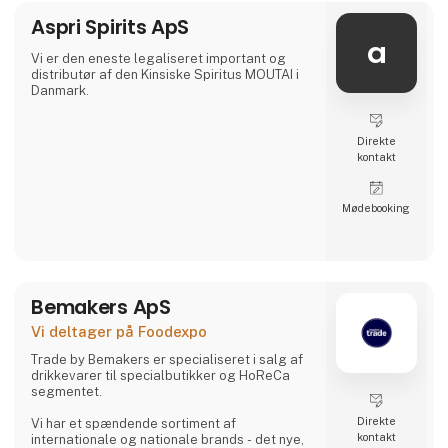
leverandører er produkter altid inden for
Aspri Spirits ApS
rækkevidde. Gennem strategisk samarbejde
tilbyder Asian Food Group det mest
a
komplette produktsortiment fra Asien. Vi
Vi er den eneste legaliseret important og
samarbejder med store og små leverandører
distributør af den Kinsiske Spiritus MOUTAI i
fra lande som Vietnam, Kina, Indonesien, Tha
Danmark.
Direkte
kontakt
Møde­booking
Bemakers ApS
Vi deltager på Foodexpo
Trade by Bemakers er specialiseret i salg af
drikkevarer til specialbutikker og HoReCa
segmentet.
Direkte
Vi har et spændende sortiment af
kontakt
internationale og nationale brands - det nye,