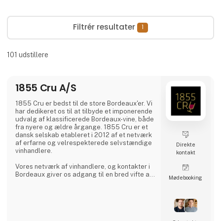
Filtrér resultater
1
101
udstillere
1855 Cru A/S
1855 Cru er bedst til de store Bordeaux'er. Vi
har dedikeret os til at tilbyde et imponerende
udvalg af klassificerede Bordeaux-vine, både
fra nyere og ældre årgange. 1855 Cru er et
dansk selskab etableret i 2012 af et netværk
af erfarne og velrespekterede selvstændige
Direkte
vinhandlere.
kontakt
Vores netværk af vinhandlere, og kontakter i
Bordeaux giver os adgang til en bred vifte af
Møde­booking
spændende vine fra Bordeauxregionen. Dette
gør os i stand til at imødekomme den
stigende efterspørgsel efter unikke og
kvalitetsfyldte vine.