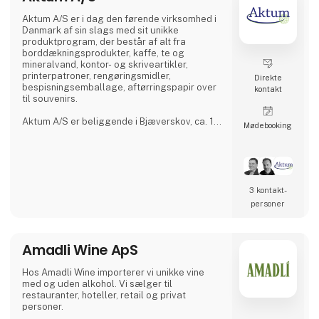
Aktum A/S er i dag den førende virksomhed i
Danmark af sin slags med sit unikke
produktprogram, der består af alt fra
borddækningsprodukter, kaffe, te og
mineralvand, kontor- og skriveartikler,
printerpatroner, rengøringsmidler,
Direkte
bespisningsemballage, aftørringspapir over
kontakt
til souvenirs.
Aktum A/S er beliggende i Bjæverskov, ca. 10
Møde­booking
km vest for Køge. Virksomheden er her
samlet med udstilling, administration og
lager. Herfra sendes dagligt varer til alle
vore kunder i Danmark og de øvrige nordiske
lande.
3 kontakt­
Aktum drives af Peter Bergman, som tidligere
personer
har ejet og drevet Hamo A/S, som i 2010 blev
solgt til en større engelsk koncern. Men
savnet
Amadli Wine ApS
Hos Amadli Wine importerer vi unikke vine
med og uden alkohol. Vi sælger til
restauranter, hoteller, retail og privat
personer.