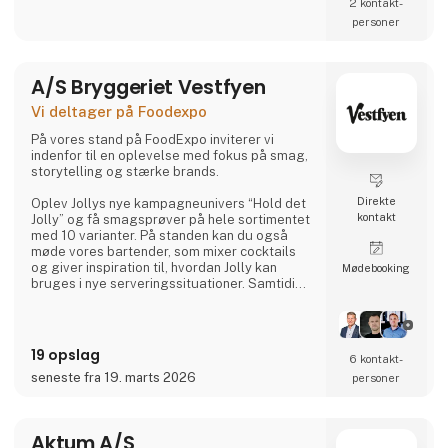
2 kontakt­
personer
A/S Bryggeriet Vestfyen
Vi deltager på Foodexpo
På vores stand på FoodExpo inviterer vi
indenfor til en oplevelse med fokus på smag,
storytelling og stærke brands.
Direkte
Oplev Jollys nye kampagneunivers “Hold det
kontakt
Jolly” og få smagsprøver på hele sortimentet
med 10 varianter. På standen kan du også
møde vores bartender, som mixer cocktails
og giver inspiration til, hvordan Jolly kan
Møde­booking
bruges i nye serveringssituationer. Samtidig
kan du høre historien om Danmarks originale
cola, Jolly Cola – og hvordan vi i 2025
oplevede at stå med et af landets mest
omtalte brands.
19 opslag
6 kontakt­
seneste fra 19. marts 2026
personer
Vi har også vores specialølsbrand Willemoes
med, hvor vi præsenterer et helt nyt visuelt
univers samt nye varianter. Willemoes st
Aktum A/S