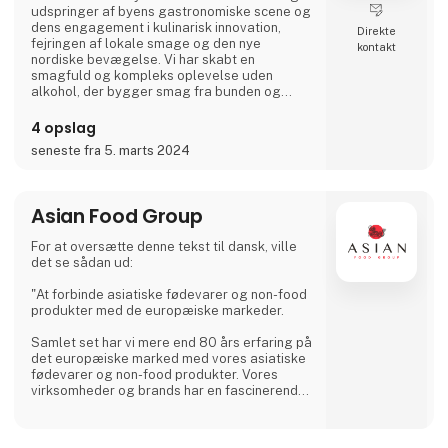
udspringer af byens gastronomiske scene og
dens engagement i kulinarisk innovation,
Direkte
fejringen af lokale smage og den nye
kontakt
nordiske bevægelse. Vi har skabt en
smagfuld og kompleks oplevelse uden
alkohol, der bygger smag fra bunden og
rykker grænserne for smag gennem gæring.
De fine dråber af ARENSBAK er udformet af
4 opslag
sommelier Emilie Øst-Jacobsen og
seneste fra 5. marts 2024
gastrofysiker Bram Kerkhof.
Asian Food Group
For at oversætte denne tekst til dansk, ville
det se sådan ud:
"At forbinde asiatiske fødevarer og non-food
produkter med de europæiske markeder.
Samlet set har vi mere end 80 års erfaring på
det europæiske marked med vores asiatiske
fødevarer og non-food produkter. Vores
virksomheder og brands har en fascinerende
historie, fyldt med velsmagende fortællinger.
Takket være direkte kontakter med