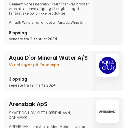
Gennem vores netværk i især Frankrig bryster
vi os af, at have adgang til nogle meget
fantastiske og unikke produkter
Amadli Wine er en en del af Amadli Wine &
Catering, hvor mad og vin i samspil forhøjer
den samlede oplevelse.
8 opslag
seneste fra 6. februar 2024
Aqua D´or Mineral Water A/S
Vi deltager på Foodexpo
3 opslag
seneste fra 12. marts 2024
Arensbak ApS
SKABT OG UDVIKLET I KØBENHAVN,
DANMARK
ARENSBAK har dybe rødder i København og