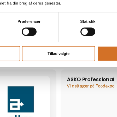
Direkte kontakt
et fra din brug af deres tjenester.
Aktum drives af Peter Bergman
ejet og drevet Hamo A/S, som i
en større engelsk koncern. M
Møde­booking
Præferencer
Statistik
Tillad valgte
ASKO Professional
Vi deltager på Foodexpo