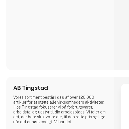
bla. billetter til 3F Superligaen og 3F fodbolde.
I 3F Privat Service, Hotel og Restauration elsker vi
Hotel- og restaurationsbranchen. Vi mener, at det
er en af de mest spændende brancher, fyldt med
muligheder, liv og go
AB Tingstad
Vores sortiment består i dag af over 120.000
artikler for at støtte alle virksomheders aktiviteter.
Hos Tingstad fokuserer vi på forbrugsvarer,
arbejdstøj og udstyr til din arbejdsplads. Vi taler om
det, der bare skal være der, til den rette pris og lige
når det er nødvendigt. Vi har det.