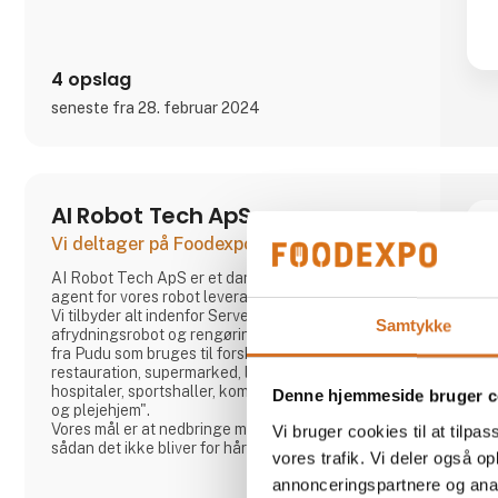
4 opslag
seneste fra 28. februar 2024
AI Robot Tech ApS
Vi deltager på Foodexpo
AI Robot Tech ApS er et dansk virksomhed, som er
agent for vores robot leverandør "Pudu" fra Kina.
Vi tilbyder alt indenfor Serveringsrobotter,
Samtykke
afrydningsrobot og rengørings robot i høj kvalitet
fra Pudu som bruges til forskellige formål som:
restauration, supermarked, lager, byggemarked,
hospitaler, sportshaller, kommunaleoffentlig steder
Denne hjemmeside bruger c
og plejehjem".
Vores mål er at nedbringe medarbejders arbejde,
Vi bruger cookies til at tilpas
sådan det ikke bliver for hårdt, og som er stabil,
vores trafik. Vi deler også 
uanset om medarbejder kommer eller ej, kan robot
annonceringspartnere og anal
løse det mest af opgaven.