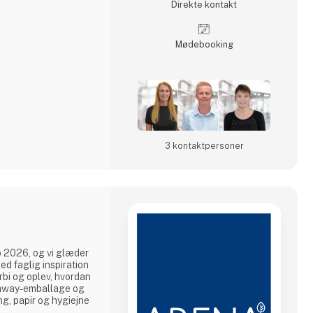
Direkte kontakt
Møde­booking
3 kontakt­personer
2026, og vi glæder
med faglig inspiration
rbi og oplev, hvordan
keaway-emballage og
ng, papir og hygiejne