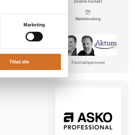
Direkte kontakt
, som tidligere har
 2010 blev solgt til
en savnet
Møde­booking
Marketing
Tillad alle
3 kontakt­personer