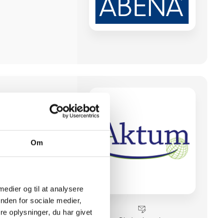
e virksomhed i
unikke
alt fra
, te og mineralvand,
Om
erpatroner,
semballage,
rs.
verskov, ca. 10 km
er her samlet med
 medier og til at analysere
ager. Herfra sendes
nden for sociale medier,
der i Danmark og de
e oplysninger, du har givet