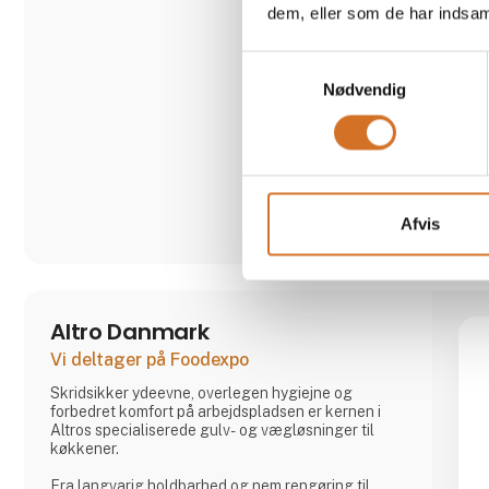
Kontakt os for at høre mere...
dem, eller som de har indsaml
Samtykkevalg
Nødvendig
Afvis
Altro Danmark
Vi deltager på Foodexpo
Skridsikker ydeevne, overlegen hygiejne og
forbedret komfort på arbejdspladsen er kernen i
Altros specialiserede gulv- og vægløsninger til
køkkener.
Fra langvarig holdbarhed og nem rengøring til