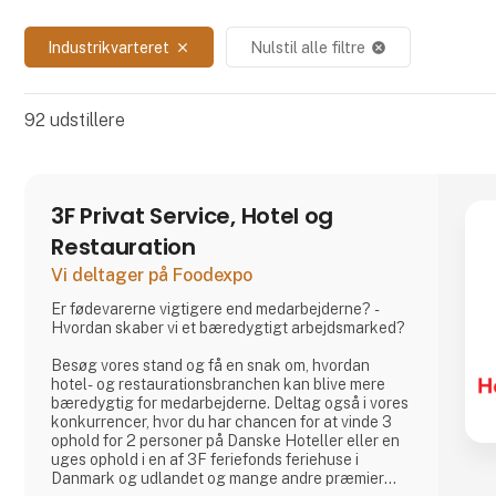
Industrikvarteret
Nulstil alle filtre
close
cancel
92
udstillere
3F Privat Service, Hotel og
Restauration
Vi deltager på Foodexpo
Er fødevarerne vigtigere end medarbejderne? -
Hvordan skaber vi et bæredygtigt arbejdsmarked?
Besøg vores stand og få en snak om, hvordan
hotel- og restaurationsbranchen kan blive mere
bæredygtig for medarbejderne. Deltag også i vores
konkurrencer, hvor du har chancen for at vinde 3
ophold for 2 personer på Danske Hoteller eller en
uges ophold i en af 3F feriefonds feriehuse i
Danmark og udlandet og mange andre præmier