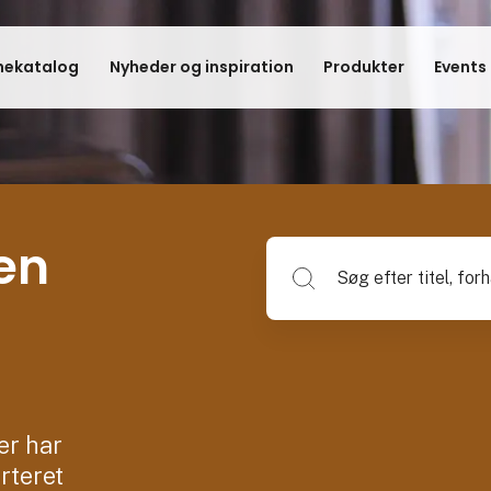
hekatalog
Nyheder og inspiration
Produkter
Events
en
Søg efter titel, forhandlerna
er har
rteret