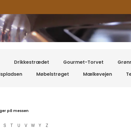
Drikkestrædet
Gourmet-Torvet
Grøn
spladsen
Møbelstrøget
Mælkevejen
T
resultater
ger på messen
S
T
U
V
W
Y
Z