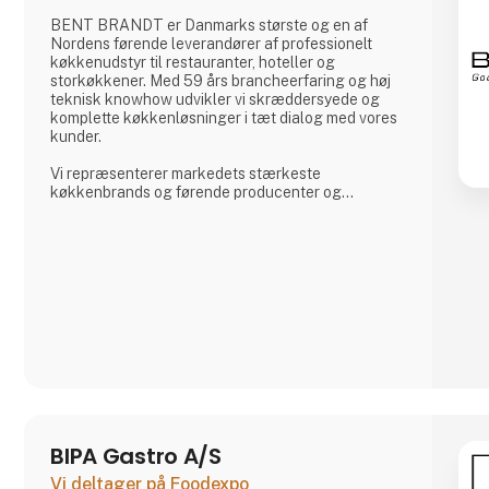
BENT BRANDT er Danmarks største og en af
Nordens førende leverandører af professionelt
køkkenudstyr til restauranter, hoteller og
storkøkkener. Med 59 års brancheerfaring og høj
teknisk knowhow udvikler vi skræddersyede og
komplette køkkenløsninger i tæt dialog med vores
kunder.
Vi repræsenterer markedets stærkeste
køkkenbrands og førende producenter og
kombinerer dem med dyb faglig rådgivning og
praktisk erfaring. Fra idé og projektering til
installation og service hjælper vi professionelle
køkkener med at skabe effektive, driftssikre og
bæredygtige løsninger med ét klart mål: at gøre
hverdagen nemmere og mere effektiv for vores
kunder.
BIPA Gastro A/S
Vi deltager på Foodexpo