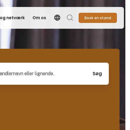
language
 og netværk
Om os
Book en stand
Language
Søg
vn eller lignende.
Søg