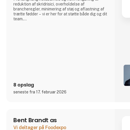
reduktion af skridrisici, overholdelse af
brancheregler, minimering af støj og aflastning af
trætte fødder – vi er her for at støtte både dig og dit
team.
Med en bred produktportefølje tilbyder Altro
løsninger, der er skræddersyet til dine specifikke
behov.
8 opslag
seneste fra 17. februar 2026
Bent Brandt as
Vi deltager på Foodexpo