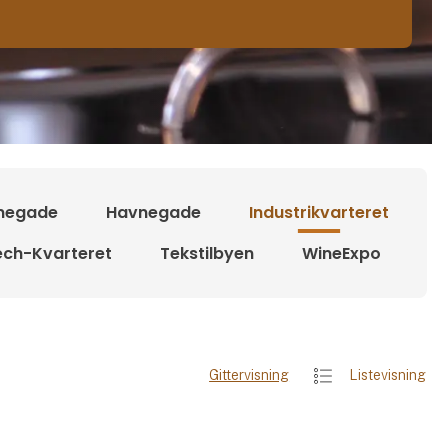
negade
Havnegade
Industrikvarteret
ech-Kvarteret
Tekstilbyen
WineExpo
Gittervisning
Listevisning