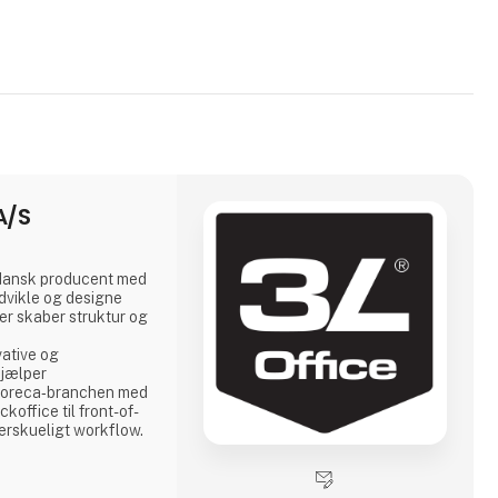
A/S
 dansk producent med
udvikle og designe
der skaber struktur og
vative og
hjælper
t horeca‑branchen med
koffice til front-of-
verskueligt workflow.