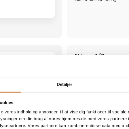
Aktum A/S
Aktum A/S er i dag den førend
Danmark af sin slags med sit 
produktprogram, der består af 
borddækningsprodukter, kaffe
Detaljer
kontor- og skriveartikler, print
rengøringsmidler, bespisning
aftørringspapir over til souveni
ookies
Aktum A/S er beliggende i Bjæ
vest for Køge. Virksomheden 
se vores indhold og annoncer, til at vise dig funktioner til sociale
udstilling, administration og l
oplysninger om din brug af vores hjemmeside med vores partnere i
dagligt varer til alle vore kun
øvrige nordiske lande.
ysepartnere. Vores partnere kan kombinere disse data med andr