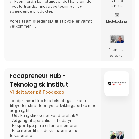
Direkte
virksomherd, i kan blandt andet høre om de
kontakt
nyeste trends, innovative løsninger og
spændende produkter.
Vores team glæder sig til at byde jer varmt
Møde­booking
velkommen.
Vi tilbyder et bredt udvalg af miljøvenlige
kvalitetsprodukter – fra servietter, duge og
stearinlys til emballage, pakkesystemer,
2 kontakt­
takeaway og ikke mindst kemi.
personer
INFO: Vi levere altid vores vare i egne biler,
helt uden fragtomkostninger for kunden.
Foodpreneur Hub -
Vi samarbejder blandt andet med DUNI,
Diversey, EcoLab, JVT, Multiline, Abena og
Teknologisk Institut
mange flere.
Vi deltager på Foodexpo
Foodpreneur Hub hos Teknologisk Institut
tilbydder skræddersyet udviklingsforløb med
adgang til:
- Udviklingskøkkenet FoodtureLab®
- Adgang til specialiseret udstyr
- Eksperthjælp fra erfarne mentorer
- Faciliteter til produktsmagning og
fokusgrupper