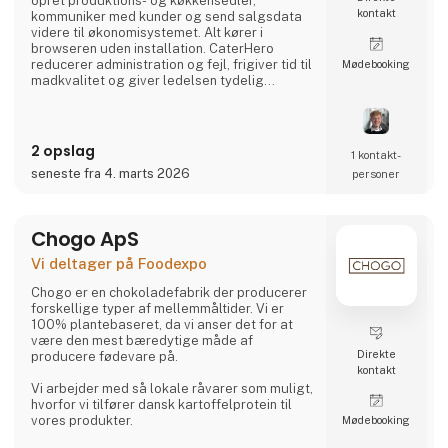
opret produktions- og køkkensedler,
kontakt
kommuniker med kunder og send salgsdata
videre til økonomisystemet. Alt kører i
browseren uden installation. CaterHero
reducerer administration og fejl, frigiver tid til
Møde­booking
madkvalitet og giver ledelsen tydelig
rapportering. Platformen er udviklet sammen
med køkkener og er nem at komme i gang
med, også for teams med travl hverdag.
2 opslag
1 kontakt­
seneste fra 4. marts 2026
personer
Chogo ApS
Vi deltager på Foodexpo
Chogo er en chokoladefabrik der producerer
forskellige typer af mellemmåltider. Vi er
100% plantebaseret, da vi anser det for at
være den mest bæredytige måde af
Direkte
producere fødevare på.
kontakt
Vi arbejder med så lokale råvarer som muligt,
hvorfor vi tilfører dansk kartoffelprotein til
vores produkter.
Møde­booking