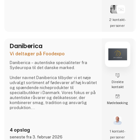
Vi har 2 serier.
1:
Mellemmåltider til klinisk ernæring. Bruges til
2 kontakt­
borgere eller patienter der er underernærede
personer
eller i risiko for at udvikle underernæring.
Produkterne her er kilde til energi og protein.
Daniberica
2:
Proteinbarer, marcipanbrød mm. til den
Vi deltager på Foodexpo
almindelige forbruger.
Daniberica – autentiske specialiteter fra
Vi har stor fokus på smag og konsistens, da
Sydeuropa til det danske marked.
det er altafgør
Under navnet Daniberica tilbyder vi et nøje
Direkte
udvalgt sortiment af fødevarer af høj kvalitet
kontakt
og spændende nicheprodukter til
specialbutikker i Danmark. Vores fokus er på
autentiske råvarer og delikatesser, der
kombinerer smag, tradition og ansvarlig
Møde­booking
produktion.
Vores sortiment er opdelt i klare kategorier,
så specialbutikker kan tilbyde kunderne et
bredt udvalg af kvalitetsprodukter med
dokumenteret oprindelse og ansvarlig
4 opslag
1 kontakt­
produktion.
seneste fra 3. februar 2026
personer