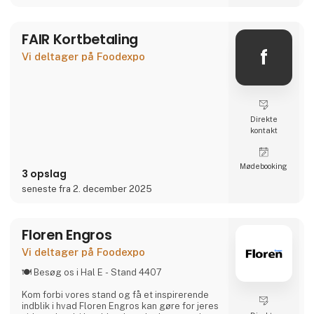
1. HAVET - Fisk og skaldyr
Friske og bæredygtigt producerede fisk og
skaldyr fra de bedste kystområder i Spanien
FAIR Kortbetaling
og Portugal – ud
f
Vi deltager på Foodexpo
Direkte
kontakt
Møde­booking
3 opslag
seneste fra 2. december 2025
Floren Engros
Vi deltager på Foodexpo
🍽️ Besøg os i Hal E - Stand 4407
Kom forbi vores stand og få et inspirerende
indblik i hvad Floren Engros kan gøre for jeres