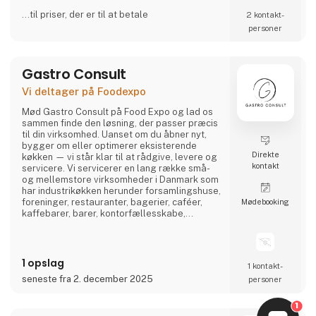
...til priser, der er til at betale
2 kontakt­
personer
Gastro Consult
Vi deltager på Foodexpo
Mød Gastro Consult på Food Expo og lad os
sammen finde den løsning, der passer præcis
til din virksomhed. Uanset om du åbner nyt,
bygger om eller optimerer eksisterende
Direkte
køkken — vi står klar til at rådgive, levere og
kontakt
servicere. Vi servicerer en lang række små-
og mellemstore virksomheder i Danmark som
har industrikøkken herunder forsamlingshuse,
foreninger, restauranter, bagerier, caféer,
Møde­booking
kaffebarer, barer, kontorfællesskabe,
kantiner og øvrige spisesteder. Vores
indehaver er til stede alle dage under Food
Expo, - klar til en god snak og et
skræddersyet tilbud til jer.
1 opslag
1 kontakt­
seneste fra 2. december 2025
personer
1