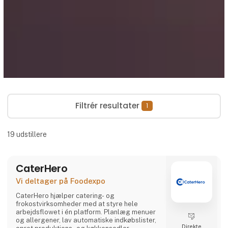
Filtrér resultater
1
19
udstillere
CaterHero
Vi deltager på Foodexpo
CaterHero hjælper catering- og
frokostvirksomheder med at styre hele
arbejdsflowet i én platform. Planlæg menuer
og allergener, lav automatiske indkøbslister,
Direkte