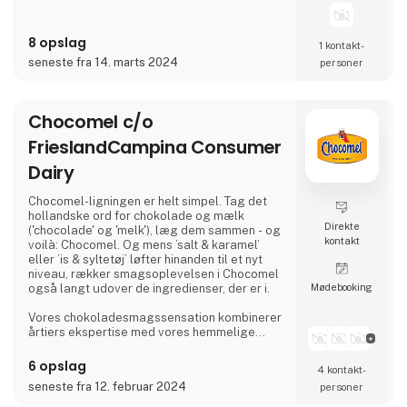
8 opslag
1 kontakt­
seneste fra 14. marts 2024
personer
Chocomel c/o
FrieslandCampina Consumer
Dairy
Chocomel-ligningen er helt simpel. Tag det
hollandske ord for chokolade og mælk
Direkte
('chocolade' og 'melk'), læg dem sammen - og
kontakt
voilà: Chocomel. Og mens ’salt & karamel’
eller ’is & syltetøj’ løfter hinanden til et nyt
niveau, rækker smagsoplevelsen i Chocomel
Møde­booking
også langt udover de ingredienser, der er i.
Vores chokoladesmagssensation kombinerer
årtiers ekspertise med vores hemmelige
blanding af ingredienser for at give en
uimodståelig cremet, rig, blød og
6 opslag
4 kontakt­
uforglemmelig, chokoladeagtig smag.
seneste fra 12. februar 2024
personer
Siden 1932 har Chocomel bevist at være en