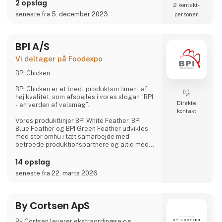
2 opslag
2 kontakt­
seneste fra 5. december 2023
personer
BPI A/S
Vi deltager på Foodexpo
BPI Chicken
BPI Chicken er et bredt produktsortiment af
høj kvalitet, som afspejles i vores slogan “BPI
Direkte
- en verden af velsmag”.
kontakt
Vores produktlinjer BPI White Feather, BPI
Blue Feather og BPI Green Feather udvikles
med stor omhu i tæt samarbejde med
betroede produktionspartnere og altid med
et stærkt fokus på kvalitet,
fødevaresikkerhed og sporbarhed.
14 opslag
seneste fra 22. marts 2026
BPI Chicken sortimentet er primært rå eller
tilberedte “easy to serve” kyllingeprodukter.
• Fokus på dyrevelfærd fra stald til
By Cortsen ApS
produktionsforhold
By Cortsen leverer ekstraordinære og