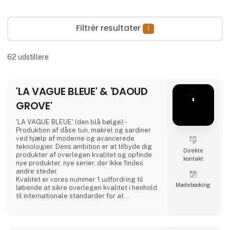
Filtrér resultater
1
62
udstillere
'LA VAGUE BLEUE' & 'DAOUD
'
GROVE'
'LA VAGUE BLEUE' (den blå bølge):-
Produktion af dåse tun, makrel og sardiner
ved hjælp af moderne og avancerede
teknologier. Dens ambition er at tilbyde dig
Direkte
produkter af overlegen kvalitet og opfinde
kontakt
nye produkter, nye serier, der ikke findes
andre steder.
Kvalitet er vores nummer 1 udfordring til
Møde­booking
løbende at sikre overlegen kvalitet i henhold
til internationale standarder for at
tilfredsstille alle vores globale kunder og
forbrugere.
'DAOUD GROVE:- Oplev essensen af ​​