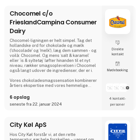
fantastisk kombination, som kan nydes iskold
og på farten eller dejlig lun med flødeskum
Chocomel c/o
på toppen. Der er en
FrieslandCampina Consumer
Dairy
Chocomel-ligningen er helt simpel. Tag det
hollandske ord for chokolade og mælk
Direkte
('chocolade' og 'melk'), læg dem sammen - og
kontakt
voilà: Chocomel. Og mens ’salt & karamel’
eller ’is & syltetøj’ løfter hinanden til et nyt
niveau, rækker smagsoplevelsen i Chocomel
Møde­booking
også langt udover de ingredienser, der er i.
Vores chokoladesmagssensation kombinerer
årtiers ekspertise med vores hemmelige
blanding af ingredienser for at give en
uimodståelig cremet, rig, blød og
6 opslag
4 kontakt­
uforglemmelig, chokoladeagtig smag.
seneste fra 22. januar 2024
personer
Siden 1932 har Chocomel bevist at være en
fantastisk kombination, som kan nydes iskold
og på farten eller dejlig lun med flødeskum
City Køl ApS
på toppen. Der er en
Hos City Køl forstår vi, at den rette
temperatur gør hele forskellen – uanset om