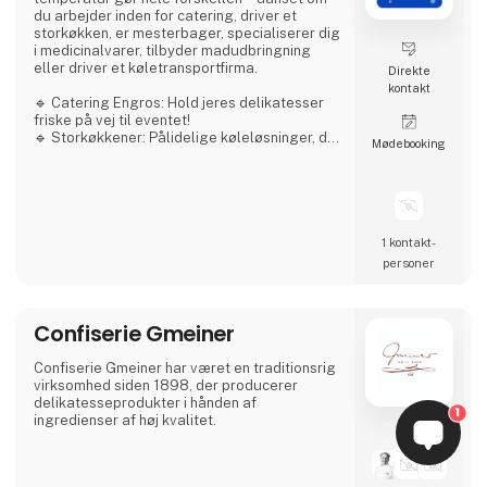
du arbejder inden for catering, driver et
storkøkken, er mesterbager, specialiserer dig
i medicinalvarer, tilbyder madudbringning
eller driver et køletransportfirma.
Direkte
kontakt
🔹 Catering Engros: Hold jeres delikatesser
friske på vej til eventet!
🔹 Storkøkkener: Pålidelige køleløsninger, der
Møde­booking
møder jeres høje krav!
🔹 Bagerier: Friskhed, der varer længere, for
jeres bagværk!
🔹 Medicinalindustrien: Nøjagtige
temperaturer for at sikre produktintegritet!
🔹 Madudbringning: Lever friskhed lige til
1 kontakt­
døren med vores kølebiler!
personer
🔹 Køletransport: Effektive og pålidelige kø
Confiserie Gmeiner
Confiserie Gmeiner har været en traditionsrig
virksomhed siden 1898, der producerer
delikatesseprodukter i hånden af
1
ingredienser af høj kvalitet.