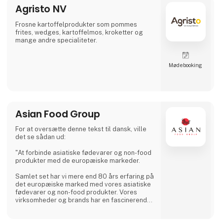
Agristo NV
familiegården. Vores olivenfarm, beliggende
højt i de nordlige tunesiske bakker, nyder et
mikroklima, der giver en unik rigdom til vores
Frosne kartoffelprodukter som pommes
olivenolie, der er rigeligt af anti
frites, wedges, kartoffelmos, kroketter og
mange andre specialiteter.
Møde­booking
Asian Food Group
For at oversætte denne tekst til dansk, ville
det se sådan ud:
"At forbinde asiatiske fødevarer og non-food
produkter med de europæiske markeder.
Samlet set har vi mere end 80 års erfaring på
det europæiske marked med vores asiatiske
fødevarer og non-food produkter. Vores
virksomheder og brands har en fascinerende
historie, fyldt med velsmagende fortællinger.