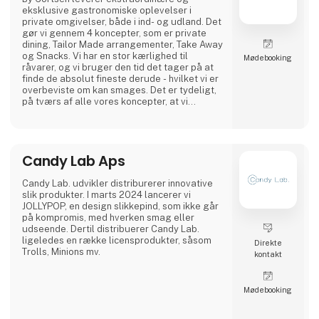
Ready Chef Poultry
eksklusive gastronomiske oplevelser i
private omgivelser, både i ind- og udland. Det
Ready Chef Poultry er vores produktlinje med
gør vi gennem 4 koncepter, som er private
fokus på prisbevidst kvalitet.
dining, Tailor Made arrangementer, Take Away
og Snacks. Vi har en stor kærlighed til
Møde­booking
Vi samarbejder med globale produ
råvarer, og vi bruger den tid det tager på at
finde de absolut fineste derude - hvilket vi er
overbeviste om kan smages. Det er tydeligt,
på tværs af alle vores koncepter, at vi
brænder for kreativ gastronomi som ikke
findes i kogebøgerne.
Candy Lab Aps
Candy Lab. udvikler distriburerer innovative
slik produkter. I marts 2024 lancerer vi
JOLLYPOP, en design slikkepind, som ikke går
på kompromis, med hverken smag eller
udseende. Dertil distribuerer Candy Lab.
ligeledes en række licensprodukter, såsom
Direkte
Trolls, Minions mv.
kontakt
Møde­booking