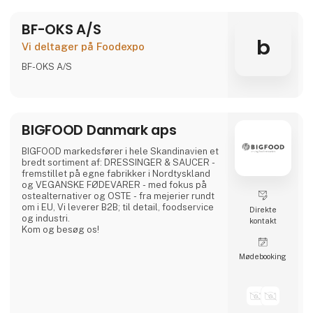
Takket være direkte kontakter med
leverandører er produkter altid inden for
BF-OKS A/S
rækkevidde. Gennem strategisk samarbejde
tilbyder Asian Food Group det mest
b
Vi deltager på Foodexpo
komplette produktsortiment fra Asien. Vi
samarbejder med store og små leverandører
BF-OKS A/S
fra lande som Vietnam, Kina, Indonesien, Tha
BIGFOOD Danmark aps
BIGFOOD markedsfører i hele Skandinavien et
bredt sortiment af: DRESSINGER & SAUCER -
fremstillet på egne fabrikker i Nordtyskland
og VEGANSKE FØDEVARER - med fokus på
ostealternativer og OSTE - fra mejerier rundt
om i EU, Vi leverer B2B; til detail, foodservice
Direkte
og industri.
kontakt
Kom og besøg os!
Møde­booking