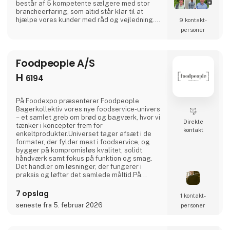
består af 5 kompetente sælgere med stor
brancheerfaring, som altid står klar til at
hjælpe vores kunder med råd og vejledning.
9 kontakt­
Salgsafdelingen understøttes af vores
personer
service afdeling som arbejder 24/7 alle
ugens dage for at sikre at vores kunder altid
kan få hjælp, og har stabil drift, samt optimal
Foodpeople A/S
udnyttelse af deres udstyr.
H
6194
På Foodexpo præsenterer Foodpeople
Bagerkollektiv vores nye foodservice-univers
– et samlet greb om brød og bagværk, hvor vi
Direkte
tænker i koncepter frem for
kontakt
enkeltprodukter.Universet tager afsæt i de
formater, der fylder mest i foodservice, og
bygger på kompromisløs kvalitet, solidt
håndværk samt fokus på funktion og smag.
Det handler om løsninger, der fungerer i
praksis og løfter det samlede måltid.På
messen kan du opleve vores koncepter på
tværs af Jalm&B og Il Fornaio, smage på nye
7 opslag
1 kontakt­
produkter og få indsigt i de trends og behov,
seneste fra 5. februar 2026
personer
vi ser i foodservice – i dialog med os, der hver
dag arbejder kompromisløst med økologisk
surdejsbrød, råvarer af høj