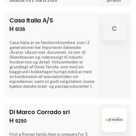
seneste fra 2. marts 2026
personer
stand og bliv inspireret til din næste
servering.
Casa Italia A/S
c
H
6136
Casa Italia er en familievirksomhed, som i 2
generationer har importeret italienske
råvarer, såsom mel, durummel, ris mm. til
Skandinavien og videresolgt til industri,
foodservice og detail. Virksomheden er
grundlagt af Denis Terrida, som med sin
baggrund i kokkefaget hurtigt indså at med
en kombination af specialistviden om
ingredienser, samt et godt salgstalent, kunne
hjælpe danske brød- og pastaproducenter til
at producere bedre produkter.Tidligt i
processen, kom også Denis’ kone, Marianne
Terrida og sønnen David til i virksomheden.
Med en baggrund som laboratorietekniker,
Di Marco Corrado srl
har Marianne den oplagte baggrund til at
håndtere al dokumentation
H
6290
First a Roman family,then a company.For 3