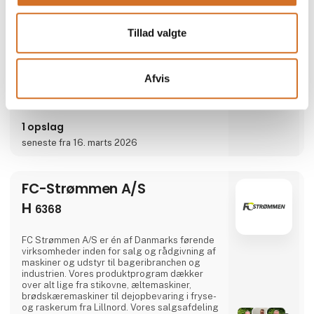
Eesti Pagar - Det førende engrosbageri i
Estland (EU), der kombinerer gamle
traditioner og moderne teknologier for at
Direkte
Tillad valgte
skabe en bred vifte af frosne
kontakt
bageriprodukter.Vi er en privat virksomhed
med over 45% markedsandel på det hjemlige
marked. Samtidig eksporterer vi
Afvis
bageriprodukter til 15+ markeder på 4
kontinenter rundt om i verden.Udover at nøje
følge traditioner har vores team altid haft et
åbent sind over for nye ideer. Vores
nuværende sortiment på over 300 frosne
1 opslag
bageriprodukter bliver konstant beriget med
seneste fra 16. marts 2026
nye smage og former, udviklet i samarbejde
med de bedste teknologer og
fødevareprofessionelle fra hele verden.Vores
sortiment omfatter
FC-Strømmen A/S
H
6368
FC Strømmen A/S er én af Danmarks førende
virksomheder inden for salg og rådgivning af
maskiner og udstyr til bageribranchen og
industrien. Vores produktprogram dækker
over alt lige fra stikovne, æltemaskiner,
brødskæremaskiner til dejopbevaring i fryse-
og raskerum fra Lillnord. Vores salgsafdeling