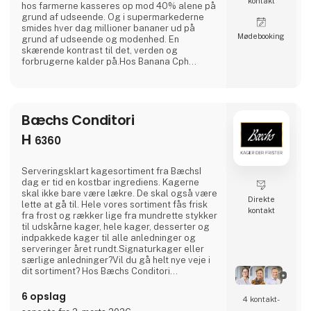
kontakt
hos farmerne kasseres op mod 40% alene på
grund af udseende. Og i supermarkederne
smides hver dag millioner bananer ud på
Møde­booking
grund af udseende og modenhed. En
skærende kontrast til det, verden og
forbrugerne kalder på.Hos Banana Cph
redder vi overmodne bananer fra en skæbne
som affald og forvandler dem til lækre
plantebaserede produkter. Overmodne
bananer indeholder nemlig masser af smag
Bæchs Conditori
og sødme. Fra svampet kage til cremet is og
delikate trøfler, udnytter vi bananernes
H
6360
Serveringsklart kagesortiment fra BæchsI
dag er tid en kostbar ingrediens. Kagerne
skal ikke bare være lækre. De skal også være
Direkte
lette at gå til. Hele vores sortiment fås frisk
kontakt
fra frost og rækker lige fra mundrette stykker
til udskårne kager, hele kager, desserter og
indpakkede kager til alle anledninger og
serveringer året rundt.Signaturkager eller
særlige anledninger?Vil du gå helt nye veje i
dit sortiment? Hos Bæchs Conditori
samarbejder vi gerne om helt nye koncepter,
desserter og kager udviklet specielt til dine
6 opslag
4 kontakt­
kunders eller gæsters smag.Besøg vores