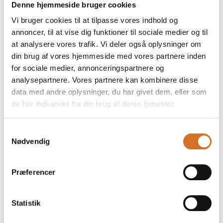
Denne hjemmeside bruger cookies
Vi bruger cookies til at tilpasse vores indhold og
annoncer, til at vise dig funktioner til sociale medier og til
På messen
Condor II Sorte skridsikker Unisex sko -
at analysere vores trafik. Vi deler også oplysninger om
BEST SELLER
din brug af vores hjemmeside med vores partnere inden
for sociale medier, annonceringspartnere og
analysepartnere. Vores partnere kan kombinere disse
data med andre oplysninger, du har givet dem, eller som
de har indsamlet fra din brug af deres tjenester.
På messen
Navy blå stretch Premium lang dame
blazerjakke
Samtykkevalg
Nødvendig
Præferencer
Foodexpo
Statistik
Produktet er medbragt på messen
Dette produkt kan opleves på udstillerens stand på messen