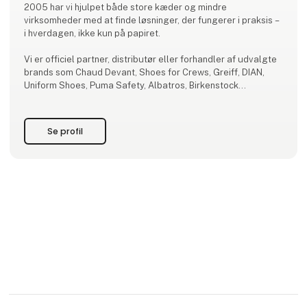
2005 har vi hjulpet både store kæder og mindre
virksomheder med at finde løsninger, der fungerer i praksis –
i hverdagen, ikke kun på papiret.
Vi er officiel partner, distributør eller forhandler af udvalgte
brands som Chaud Devant, Shoes for Crews, Greiff, DIAN,
Uniform Shoes, Puma Safety, Albatros, Birkenstock
Professional og Sanita.
Hos Imagewear lægger vi vægt på personlig rådgivning,
Se profil
funktionalitet og kvalitet – og på at uniformer og arbejdssko
understøtt