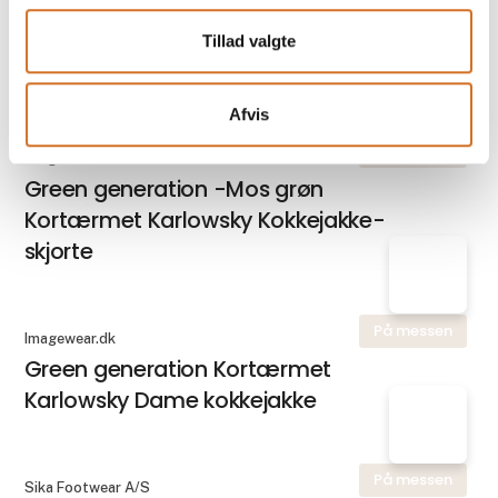
Forsatsdør med insektnet -
Forhåndsgodkendt af
Tillad valgte
Fødevarestyrelsen
Afvis
På messen
Imagewear.dk
Green generation -Mos grøn
Kortærmet Karlowsky Kokkejakke-
skjorte
På messen
Imagewear.dk
Green generation Kortærmet
Karlowsky Dame kokkejakke
På messen
Sika Footwear A/S