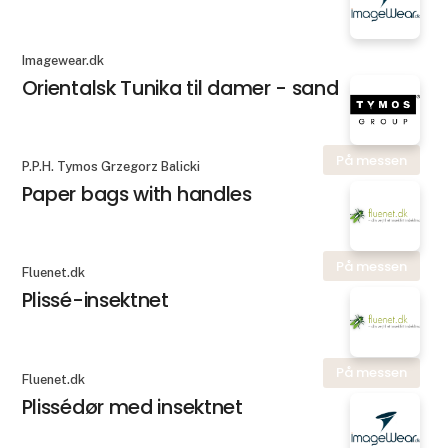
Imagewear.dk
Orientalsk Tunika til damer - sand
På messen
P.P.H. Tymos Grzegorz Balicki
Paper bags with handles
På messen
Fluenet.dk
Plissé-insektnet
På messen
Fluenet.dk
Plissédør med insektnet