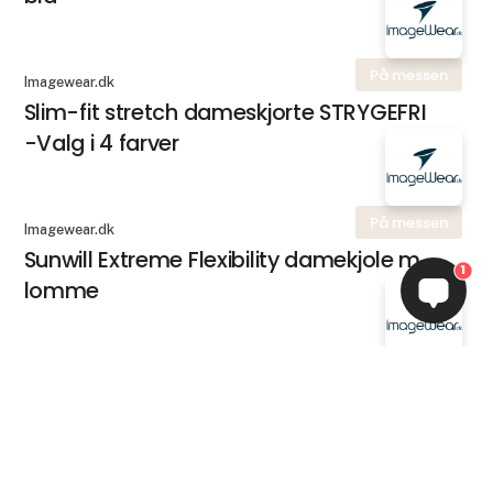
På messen
Imagewear.dk
Slim-fit stretch dameskjorte STRYGEFRI
-Valg i 4 farver
På messen
Imagewear.dk
Sunwill Extreme Flexibility damekjole m.
1
lomme
Imagewear.dk
Unisex skjorte med høreffekt - khaki
keyboard_arrow_up
På messen