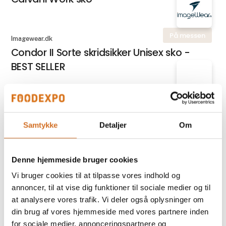
På messen
Imagewear.dk
Condor II Sorte skridsikker Unisex sko -
BEST SELLER
På messen
Fluenet.dk
DUO-Plissé – 2-i-1 insektnet og
Samtykke
Detaljer
Om
plissegardin
Denne hjemmeside bruger cookies
Vang og Karlskov
Vi bruger cookies til at tilpasse vores indhold og
Facadeskilte
annoncer, til at vise dig funktioner til sociale medier og til
at analysere vores trafik. Vi deler også oplysninger om
din brug af vores hjemmeside med vores partnere inden
for sociale medier, annonceringspartnere og
På messen