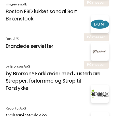
På messen
Imagewear.dk
Boston ESD lukket sandal Sort
Birkenstock
På messen
Duni A/S
Brandede servietter
På messen
by Brorson ApS
by Brorson® Forklæder med Justerbare
Stropper, forlomme og Strop til
Forstykke
Reporto ApS
Calvani Work sko