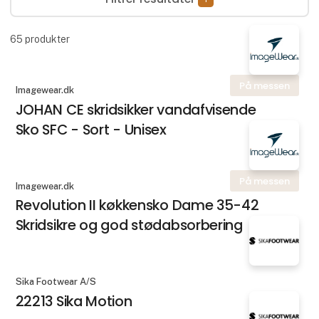
65
produkter
På messen
Imagewear.dk
JOHAN CE skridsikker vandafvisende
Sko SFC - Sort - Unisex
På messen
Imagewear.dk
Revolution II køkkensko Dame 35-42
Skridsikre og god stødabsorbering
Sika Footwear A/S
22213 Sika Motion