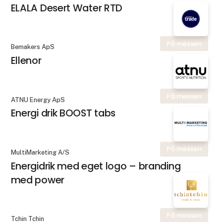
ELALA Desert Water RTD
På messen
Bemakers ApS
Ellenor
På messen
ATNU Energy ApS
Energi drik BOOST tabs
På messen
MultiMarketing A/S
Energidrik med eget logo – branding
med power
På messen
Tchin Tchin