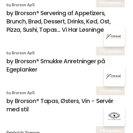
På messen
by Brorson ApS
by Brorson® Servering af Appetizers,
Brunch, Brød, Dessert, Drinks, Kød, Ost,
Pizza, Sushi, Tapas... Vi Har Løsningen!
På messen
by Brorson ApS
by Brorson® Smukke Anretninger på
Egeplanker
På messen
by Brorson ApS
by Brorson® Tapas, Østers, Vin - Servér
med stil
På messen
Reinholds Snapser