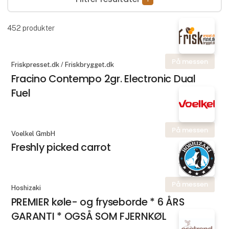
452
produkter
På messen
Friskpresset.dk / Friskbrygget.dk
Fracino Contempo 2gr. Electronic Dual
Fuel
På messen
Voelkel GmbH
Freshly picked carrot
På messen
Hoshizaki
PREMIER køle- og fryseborde * 6 ÅRS
GARANTI * OGSÅ SOM FJERNKØL