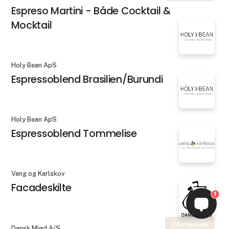
Espreso Martini - Både Cocktail &
Mocktail
Holy Bean ApS
Espressoblend Brasilien/Burundi
Holy Bean ApS
Espressoblend Tommelise
Vang og Karlskov
Facadeskilte
1
På messen
Dansk Mjød A/S