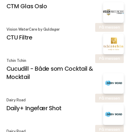
CTM Glas Oslo
På messen
Vision WaterCare by Guldager
CTU Filtre
På messen
Tchin Tchin
Cucudill - Både som Cocktail &
Mocktail
På messen
Dairy Road
Daily+ Ingefær Shot
På messen
Dairy Road