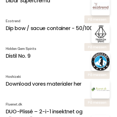
Dibar Supercrema
På messen
Ecotrend
Dip bow / sacue container - 50/100 ml
På messen
Hidden Gem Spirits
Distil No. 9
På messen
Hoshizaki
Download vores materialer her
På messen
Fluenet.dk
DUO-Plissé – 2-i-1 insektnet og