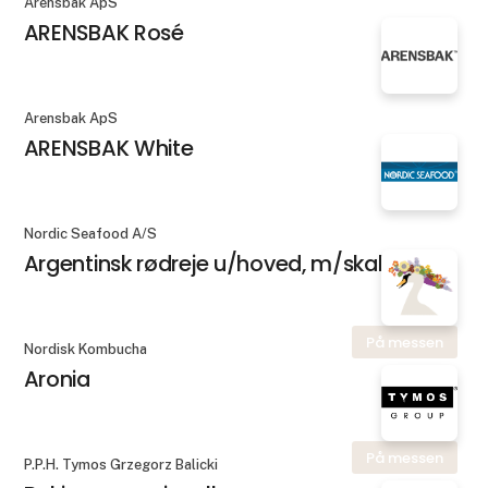
Arensbak ApS
ARENSBAK Rosé
Arensbak ApS
ARENSBAK White
Nordic Seafood A/S
Argentinsk rødreje u/hoved, m/skal, rå
På messen
Nordisk Kombucha
Aronia
På messen
P.P.H. Tymos Grzegorz Balicki