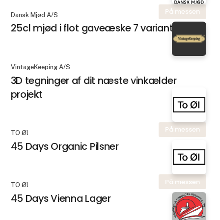
På messen
Dansk Mjød A/S
25cl mjød i flot gaveæske 7 varianter
VintageKeeping A/S
3D tegninger af dit næste vinkælder
projekt
På messen
TO Øl
45 Days Organic Pilsner
På messen
TO Øl
45 Days Vienna Lager