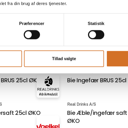
et fra din brug af deres tjenester.
barer
tryk
Præferencer
Statistik
På messen
ade v/Christiansen &
GreenCoffee Roastery
BFC Aviator 5 Keys
Lemonade
espressomachine
Tillad valgte
/S
Real Drinks A/S
n BRUS 25cl ØKO
Bie Ingefær BRUS 25c
/S
Real Drinks A/S
rsaft 25cl ØKO
Bie Æble/ingefær saft
ØKO