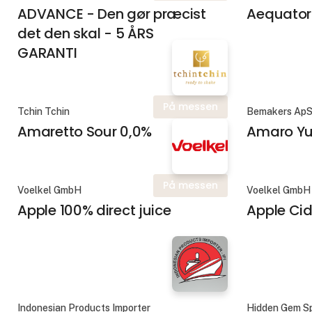
ADVANCE - Den gør præcist
Aequator
det den skal - 5 ÅRS
GARANTI
På messen
Tchin Tchin
Bemakers Ap
Amaretto Sour 0,0%
Amaro Y
På messen
Voelkel GmbH
Voelkel GmbH
Apple 100% direct juice
Apple Cid
Indonesian Products Importer
Hidden Gem Sp