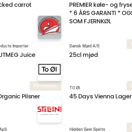
icked carrot
PREMIER køle- og fry
* 6 ÅRS GARANTI * O
SOM FJERNKØL
oducts Importer
Dansk Mjød A/S
UTMEG Juice
25cl mjød
På messen
TO Øl
rganic Pilsner
45 Days Vienna Lager
 ApS
Hidden Gem Spirits