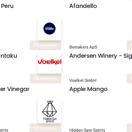
 Peru
Afandello
På messen
S
Bemakers ApS
untaku
Andersen Winery - Sig
På messen
Voelkel GmbH
er Vinegar
Apple Mango
På messen
irits
Hidden Gem Spirits