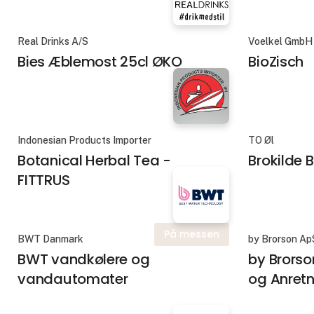
Real Drinks A/S
Voelkel GmbH
Bies Æblemost 25cl ØKO
BioZisch
Indonesian Products Importer
TO Øl
Botanical Herbal Tea -
Brokilde 
FITTRUS
På messen
BWT Danmark
by Brorson Ap
BWT vandkølere og
by Brorson
vandautomater
og Anretn