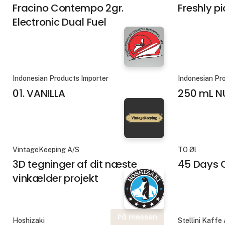
Fracino Contempo 2gr.
Freshly p
Electronic Dual Fuel
Indonesian Products Importer
Indonesian Pr
01. VANILLA
250 mL N
VintageKeeping A/S
TO Øl
3D tegninger af dit næste
45 Days O
vinkælder projekt
På messen
Hoshizaki
Stellini Kaffe