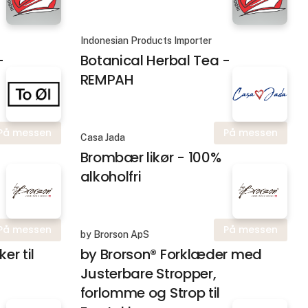
Indonesian Products Importer
-
Botanical Herbal Tea -
REMPAH
På messen
På messen
Casa Jada
Brombær likør - 100%
alkoholfri
På messen
På messen
by Brorson ApS
er til
by Brorson® Forklæder med
Justerbare Stropper,
forlomme og Strop til