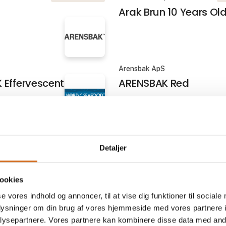
Arak Brun 10 Years Ol
Arensbak ApS
 Effervescent
ARENSBAK Red
d A/S
Nordisk Kombucha
k rødreje u/hoved,
Aronia
Detaljer
å
ookies
På messen
se vores indhold og annoncer, til at vise dig funktioner til sociale
ne ApS
Hoshizaki
oplysninger om din brug af vores hjemmeside med vores partnere i
 fra Scandic Bar –
BEERMATIC - Øldispen
ysepartnere. Vores partnere kan kombinere disse data med andr
el kvalitet til
perfekt skum med et 