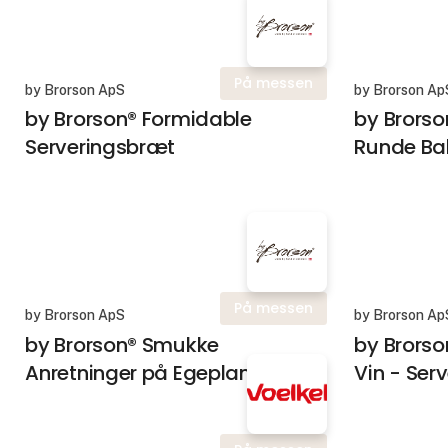
På messen
by Brorson ApS
by Brorson Ap
by Brorson® Formidable
by Brorso
Serveringsbræt
Runde Ba
På messen
by Brorson ApS
by Brorson Ap
by Brorson® Smukke
by Brorso
Anretninger på Egeplanker
Vin - Serv