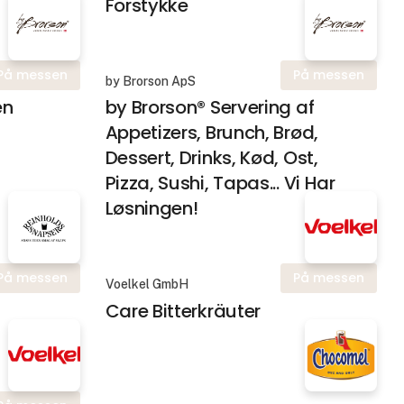
Forstykke
På messen
På messen
by Brorson ApS
en
by Brorson® Servering af
Appetizers, Brunch, Brød,
Dessert, Drinks, Kød, Ost,
Pizza, Sushi, Tapas... Vi Har
Løsningen!
På messen
På messen
Voelkel GmbH
Care Bitterkräuter