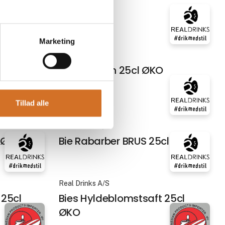
Marketing
På messen
Real Drinks A/S
Bie Appelsin 25cl ØKO
Tillad alle
Real Drinks A/S
l ØKO
Bie Rabarber BRUS 25cl ØKO
Real Drinks A/S
 25cl
Bies Hyldeblomstsaft 25cl
ØKO