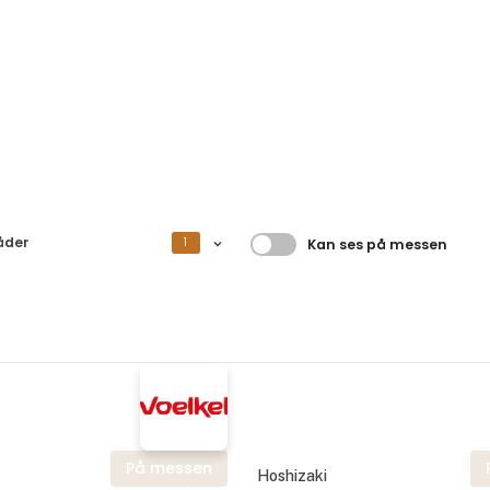
Filtrer resultater
åder
1
Kan ses på messen
På messen
Hoshizaki