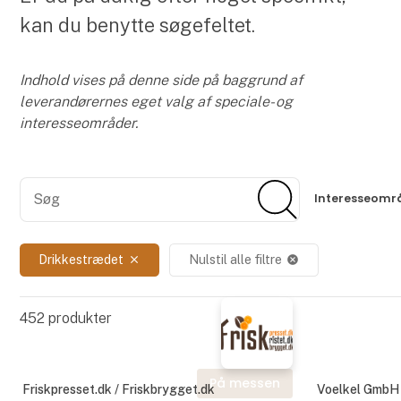
kan du benytte søgefeltet.
Indhold vises på denne side på baggrund af
leverandørernes eget valg af speciale- og
interesseområder.
Søg
Søg
Interesseomr
Drikkestrædet
Nulstil alle filtre
close
cancel
452
produkter
På messen
Friskpresset.dk / Friskbrygget.dk
Voelkel GmbH