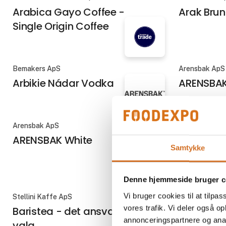
Arabica Gayo Coffee -
Arak Brun
Single Origin Coffee
Bemakers ApS
Arensbak ApS
Arbikie Nádar Vodka
ARENSBAK
Arensbak ApS
Nordic Seafoo
ARENSBAK White
Argentins
Samtykke
m/skal, r
Denne hjemmeside bruger c
Vi bruger cookies til at tilpas
Stellini Kaffe ApS
Hospitality Li
vores trafik. Vi deler også 
Baristea - det ansvarlige Te
Barudstyr
annonceringspartnere og anal
valg
Profession