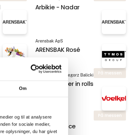
d
Arbikie - Nadar
Arensbak ApS
ARENSBAK Rosé
På messen
På messen
P.P.H. Tymos Grzegorz Balicki
Baking paper in rolls
Om
På messen
På messen
 medier og til at analysere
Voelkel GmbH
nden for sociale medier,
ser -
Beetroot juice
e oplysninger, du har givet
enkelt