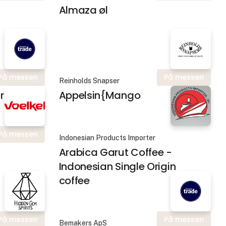
Almaza øl
På messen
På messen
Reinholds Snapser
rid
Appelsin{Mango
På messen
Indonesian Products Importer
Arabica Garut Coffee -
Indonesian Single Origin
coffee
På messen
På messen
Bemakers ApS