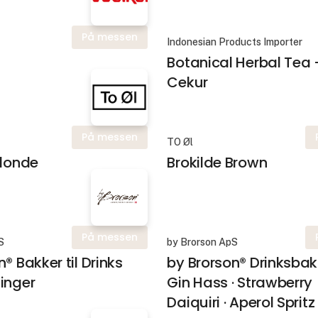
På messen
Indonesian Products Importer
Botanical Herbal Tea 
Cekur
På messen
TO Øl
Blonde
Brokilde Brown
På messen
S
by Brorson ApS
® Bakker til Drinks
by Brorson® Drinksbakk
inger
Gin Hass · Strawberry
Daiquiri · Aperol Spritz