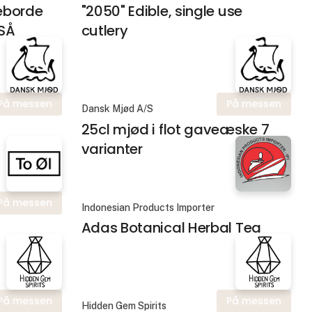
seborde
"2050" Edible, single use
GSÅ
cutlery
På messen
På messen
Dansk Mjød A/S
25cl mjød i flot gaveæske 7
varianter
På messen
Indonesian Products Importer
Adas Botanical Herbal Tea
På messen
På messen
Hidden Gem Spirits