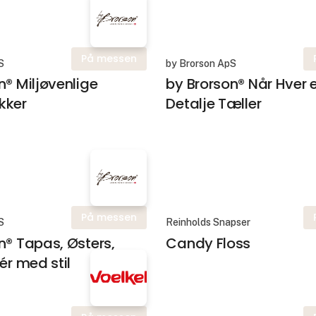
På messen
S
by Brorson ApS
n® Miljøvenlige
by Brorson® Når Hver 
kker
Detalje Tæller
På messen
S
Reinholds Snapser
n® Tapas, Østers,
Candy Floss
ér med stil