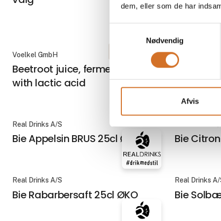
dem, eller som de har indsaml
moderne 
Samtykkevalg
Nødvendig
På messen
Voelkel GmbH
Betty's Lemon
Partners
Beetroot juice, fermented
Betty's 
with lactic acid
Afvis
Real Drinks A/S
Real Drinks A
Bie Appelsin BRUS 25cl ØKO
Bie Citro
Real Drinks A/S
Real Drinks A
Bie Rabarbersaft 25cl ØKO
Bie Solbæ