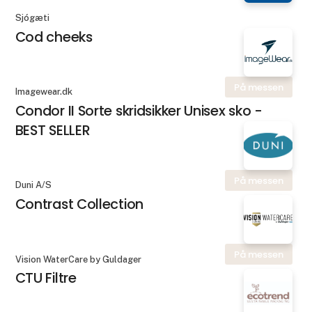
Sjógæti
Cod cheeks
På messen
Imagewear.dk
Condor II Sorte skridsikker Unisex sko -
BEST SELLER
På messen
Duni A/S
Contrast Collection
På messen
Vision WaterCare by Guldager
CTU Filtre