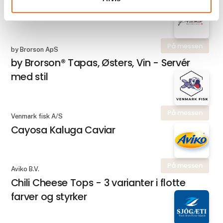
Japanske Køkken
På messen
by Brorson ApS
by Brorson® Tapas, Østers, Vin - Servér
med stil
På messen
Venmark fisk A/S
Cayosa Kaluga Caviar
På messen
Aviko B.V.
Chili Cheese Tops - 3 varianter i flotte
farver og styrker