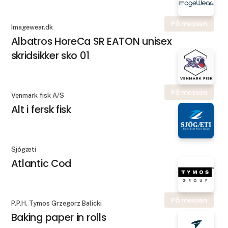
På messen
Imagewear.dk
Albatros HoreCa SR EATON unisex
skridsikker sko 01
På messen
Venmark fisk A/S
Alt i fersk fisk
Sjógæti
Atlantic Cod
På messen
P.P.H. Tymos Grzegorz Balicki
Baking paper in rolls