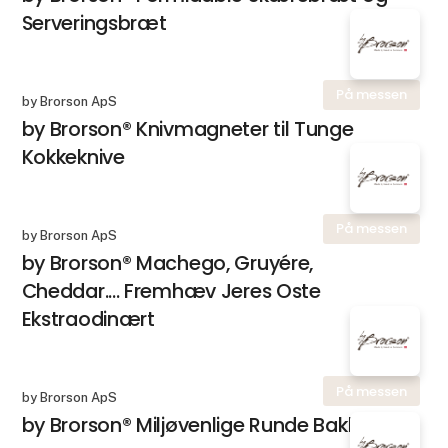
Serveringsbræt
På messen
by Brorson ApS
by Brorson® Knivmagneter til Tunge
Kokkeknive
På messen
by Brorson ApS
by Brorson® Machego, Gruyére,
Cheddar.... Fremhæv Jeres Oste
Ekstraodinært
På messen
by Brorson ApS
by Brorson® Miljøvenlige Runde Bakker