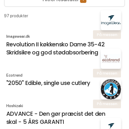
97
produkter
På messen
Imagewear.dk
Revolution II køkkensko Dame 35-42
Skridsikre og god stødabsorbering
På messen
Ecotrend
"2050" Edible, single use cutlery
På messen
Hoshizaki
ADVANCE - Den gør præcist det den
skal - 5 ÅRS GARANTI