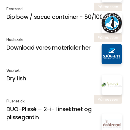
På messen
Ecotrend
Dip bow / sacue container - 50/100 ml
På messen
Hoshizaki
Download vores materialer her
Sjógæti
Dry fish
På messen
Fluenet.dk
DUO-Plissé – 2-i-1 insektnet og
plissegardin