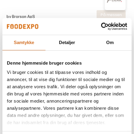
På messen
by Brorson ApS
by Brorson® Når Hver en Detalje Tæller
Samtykke
Detaljer
Om
På messen
by Brorson ApS
by Brorson® Perfekt til Det Japanske
Denne hjemmeside bruger cookies
Køkken
Vi bruger cookies til at tilpasse vores indhold og
annoncer, til at vise dig funktioner til sociale medier og til
På messen
at analysere vores trafik. Vi deler også oplysninger om
by Brorson ApS
din brug af vores hjemmeside med vores partnere inden
by Brorson® Salt- & Peberkværne
for sociale medier, annonceringspartnere og
CrushGrind® på Bakke
analysepartnere. Vores partnere kan kombinere disse
data med andre oplysninger, du har givet dem, eller som
de har indsamlet fra din brug af deres tjenester.
På messen
by Brorson ApS