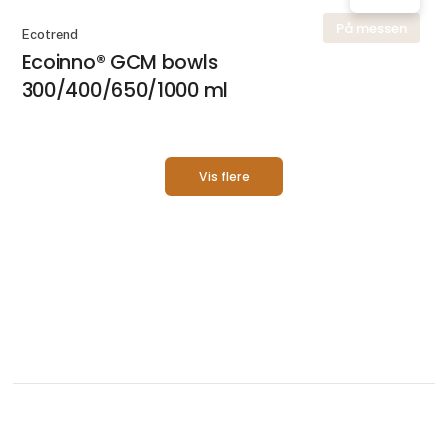
På messen
Ecotrend
Ecoinno® GCM bowls
300/400/650/1000 ml
Vis flere