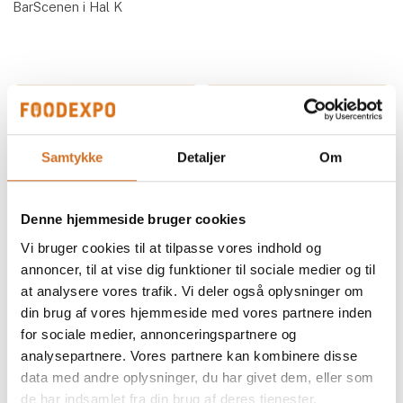
BarScenen i Hal K
Start
Slut
tirsdag
tirsdag
19. mar
19. mar
Samtykke
Detaljer
Om
kl. 12:00
kl. 12:30
Denne hjemmeside bruger cookies
Vi bruger cookies til at tilpasse vores indhold og
annoncer, til at vise dig funktioner til sociale medier og til
at analysere vores trafik. Vi deler også oplysninger om
din brug af vores hjemmeside med vores partnere inden
for sociale medier, annonceringspartnere og
analysepartnere. Vores partnere kan kombinere disse
data med andre oplysninger, du har givet dem, eller som
de har indsamlet fra din brug af deres tjenester.