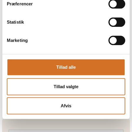
Vil du udstille i 2028?
Præferencer
Foodexpo er for dig, der lever for og arbejder
Statistik
professionelt med mad, og som vil have føling med
fremtidens fødevarer. Det er hér, hele branchen samles
om smagfulde oplevelser.
Marketing
Næste gang Foodexpo finder sted er 26. - 28. marts
2028
Tillad alle
Ja tak, lad mig høre mere
Tillad valgte
Afvis