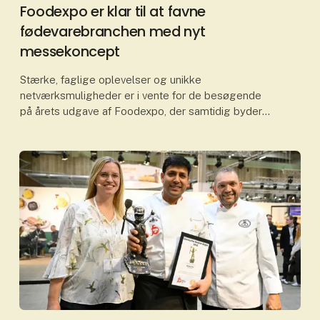
Foodexpo er klar til at favne
fødevarebranchen med nyt
messekoncept
Stærke, faglige oplevelser og unikke
netværksmuligheder er i vente for de besøgende
på årets udgave af Foodexpo, der samtidig byder
på et nyt messekoncept. Fødevarebranchens
centrale mødested samler b