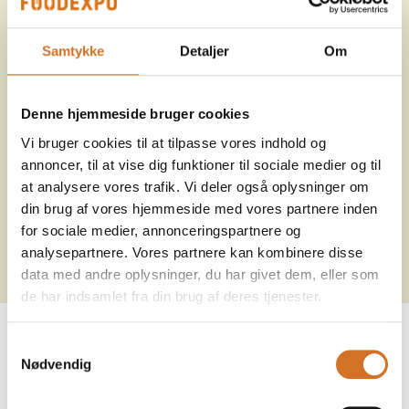
31. marts 2026
| Foodexpo
Fagligt fællesskab og fornyelse
Samtykke
Detaljer
Om
hittede på Foodexpo
Med ambitionen om at skabe en fornyet faglig
Denne hjemmeside bruger cookies
messeoplevelse for både udstillere og besøgende
bød Foodexpo i år på et nyt messekoncept.
Vi bruger cookies til at tilpasse vores indhold og
Konceptet samlede branchen i faglige fællesskaber
annoncer, til at vise dig funktioner til sociale medier og til
fordelt på 15 z
at analysere vores trafik. Vi deler også oplysninger om
din brug af vores hjemmeside med vores partnere inden
Se mere her
for sociale medier, annonceringspartnere og
analysepartnere. Vores partnere kan kombinere disse
data med andre oplysninger, du har givet dem, eller som
de har indsamlet fra din brug af deres tjenester.
Samtykkevalg
Nødvendig