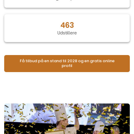
463
Udstillere
Få tilbud på en stand til 2028 og en gratis online
profil
Åb