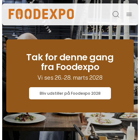
Søg
Tak for denne gang
fra Foodexpo
Vi ses 26.-28. marts 2028
Bliv udstiller på Foodexpo 2028