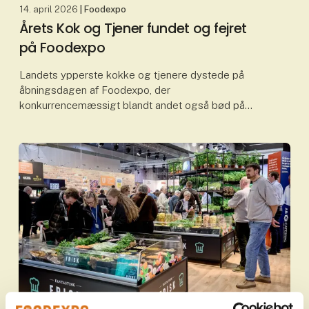
14. april 2026
| Foodexpo
Årets Kok og Tjener fundet og fejret
på Foodexpo
Landets ypperste kokke og tjenere dystede på
åbningsdagen af Foodexpo, der
konkurrencemæssigt blandt andet også bød på
Danmarks Bedste Konditor og
Danmarksmesterskabet i Mocktails. I det hele taget
bø