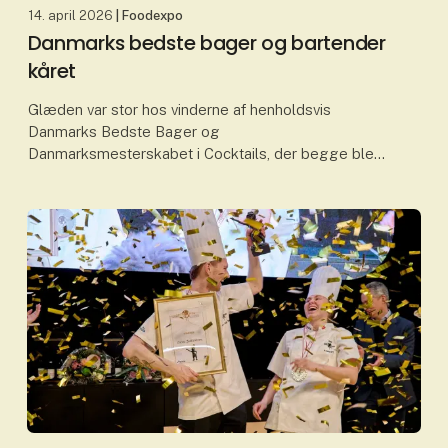
14. april 2026
| Foodexpo
Danmarks bedste bager og bartender
kåret
Glæden var stor hos vinderne af henholdsvis
Danmarks Bedste Bager og
Danmarksmesterskabet i Cocktails, der begge blev
fundet og kåret på dag to af Foodexpo, hvor flere
prestigefyldte priser blev uddel