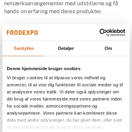
netværksarrangementer med udstillerne og få
hands-on erfaring med deres produkter.
Få mest muligt ud af dit besøg og oplev alt fra
indsigtsfulde foredrag og workshops til
hæsblæsende fagkonkurrencer.
Samtykke
Detaljer
Om
Denne hjemmeside bruger cookies
Vi bruger cookies til at tilpasse vores indhold og
annoncer, til at vise dig funktioner til sociale medier og til
at analysere vores trafik. Vi deler også oplysninger om
Find den rette
din brug af vores hjemmeside med vores partnere inden
for sociale medier, annonceringspartnere og
kontaktperson
analysepartnere. Vores partnere kan kombinere disse
data med andre oplysninger, du har givet dem, eller som
Ønsker du at høre mere om et specifikt produkt, et
de har indsamlet fra din brug af deres tjenester.
event eller netværksarrangement oprettet af