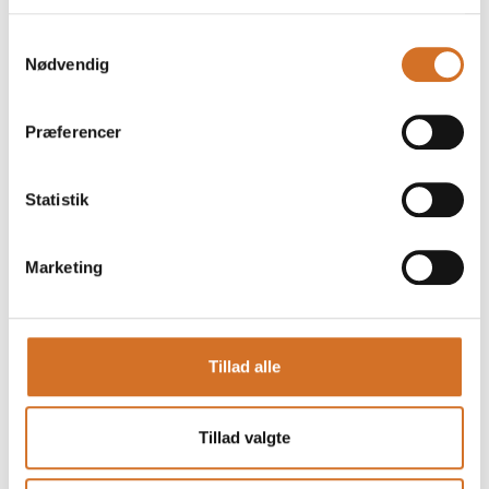
udstillerne? Søg her og find de rette kontaktpersoner.
Samtykkevalg
Nødvendig
Se alle kontaktpersoner
Præferencer
Kristian Kirkegaard
Ejer
Statistik
Dansk Procesventilation ApS
På messen
Marketing
Bernd Wöhr
BlueEvolution Expert
Dansk Procesventilation ApS
Tillad alle
Jørn Jensen
Head of Sales
Tillad valgte
Dansk Procesventilation ApS
På messen