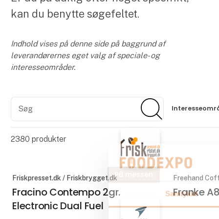
kan du benytte søgefeltet.
Indhold vises på denne side på baggrund af
leverandørernes eget valg af speciale- og
interesseområder.
Søg
Søg
Interesseomr
2380
produkter
På messen
Friskpresset.dk / Friskbrygget.dk
Freehand Cof
Fracino Contempo 2gr.
Franke A
Samtykke
Electronic Dual Fuel