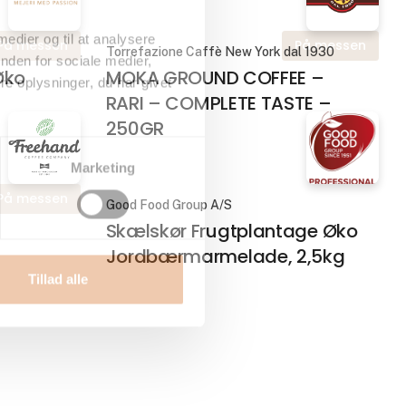
 medier og til at analysere
På messen
På messen
Torrefazione Caffè New York dal 1930
nden for sociale medier,
Øko
MOKA GROUND COFFEE –
e oplysninger, du har givet
RARI – COMPLETE TASTE –
250GR
Marketing
På messen
Good Food Group A/S
Skælskør Frugtplantage Øko
Jordbærmarmelade, 2,5kg
Tillad alle