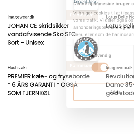
Denne hjemmeside bruger c
Vi bruger cookies til at tilpas
På messen
Imagewear.dk
Lotus Belle No
vores trafik. Vi deler også 
JOHAN CE skridsikker
Lotus Bel
annonceringspartnere og anal
vandafvisende Sko SFC -
dem, eller som de har indsaml
Sort - Unisex
Samtykkevalg
Nødvendig
På messen
Hoshizaki
Imagewear.dk
PREMIER køle- og fryseborde
Revolutio
* 6 ÅRS GARANTI * OGSÅ
Dame 35-
SOM FJERNKØL
god stød
Afvis