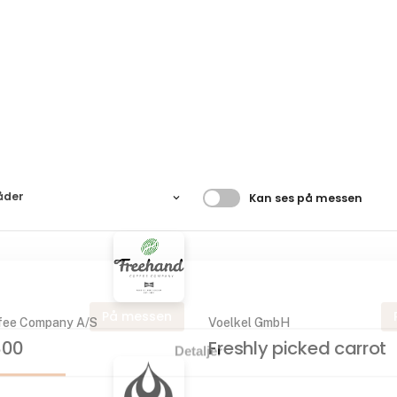
Filtrer resultater
åder
Kan ses på messen
På messen
fee Company A/S
Voelkel GmbH
800
Freshly picked carrot
Detaljer