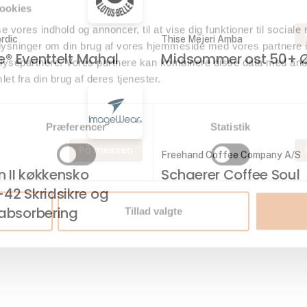
ookies
se vores indhold og annoncer, til at vise dig funktioner til sociale
rdic
Thise Mejeri Amba
oplysninger om din brug af vores hjemmeside med vores partnere i
le® Eventtelt Mahal
Midsommer ost 50+ 
ysepartnere. Vores partnere kan kombinere disse data med andr
et fra din brug af deres tjenester.
Præferencer
Statistik
På messen
Freehand Coffee Company A/S
n II køkkensko
Schaerer Coffee Soul
42 Skridsikre og
absorbering
Tillad valgte