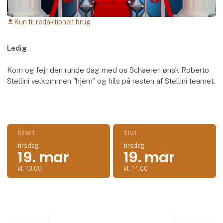
Kun til redaktionelt brug
download
Ledig
Kom og fejr den runde dag med os Schaerer, ønsk Roberto
Stellini velkommen "hjem" og hils på resten af Stellini teamet.
Start
Slut
tirsdag
tirsdag
19. mar
19. mar
kl. 13:00
kl. 14:00