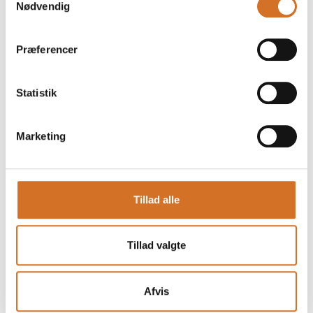
del af Nordic Coffee Alliance, som er Nordens største
Nødvendig
uafhængige leverandør af kaffeløsninger, er vi gearet til alle
opgaver uanset størrelse og placering i Danmark såvel som
Nordisk.
Præferencer
Se profil
Statistik
Marketing
Tillad alle
Tillad valgte
Afvis