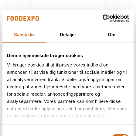
Samtykke
Detaljer
Om
Denne hjemmeside bruger cookies
Vi bruger cookies til at tilpasse vores indhold og
annoncer, til at vise dig funktioner til sociale medier og til
Eventet er oprettet af:
Stellini Kaffe ApS
at analysere vores trafik. Vi deler også oplysninger om
din brug af vores hjemmeside med vores partnere inden
Stellini - Kaffehus siden 1999 - er et af Danmarks absolut
for sociale medier, annonceringspartnere og
førende produktions mikroristerier der leverer højkvalitets
analysepartnere. Vores partnere kan kombinere disse
"turnkey" kaffe- og convenience løsninger til Erhverv og
data med andre oplysninger, du har givet dem, eller som
HoReCa segmentet.
de har indsamlet fra din brug af deres tjenester.
Med egen 24/7/365 landsdækkende service - agenturet på
en af markedets bedste og mest driftssikre fuldautomatiske
kaffemaskineproducenter - Schweiziske Schaerer - samt en
Samtykkevalg