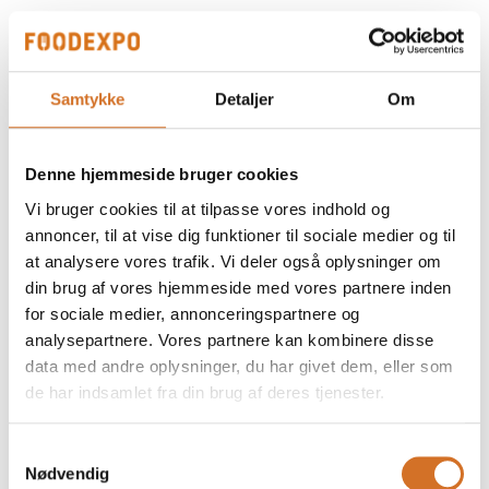
Ingen resultater fundet.
Samtykke
Detaljer
Om
Denne hjemmeside bruger cookies
Vi bruger cookies til at tilpasse vores indhold og
annoncer, til at vise dig funktioner til sociale medier og til
at analysere vores trafik. Vi deler også oplysninger om
din brug af vores hjemmeside med vores partnere inden
for sociale medier, annonceringspartnere og
analysepartnere. Vores partnere kan kombinere disse
data med andre oplysninger, du har givet dem, eller som
de har indsamlet fra din brug af deres tjenester.
Samtykkevalg
Foodexpo er Nordens største fødevaremesse og branchens faglige
Nødvendig