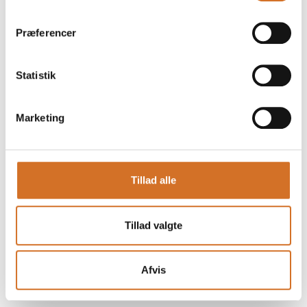
mødested for både besøgende og udstillere.
Messen arrangeres i samarbejde med 13 toneangivende
brancheforeninger inden for blandt andet foodservice, hotel,
Præferencer
restaurant og detail, og har eksisteret siden 2004.
Foodexpo afholdes hvert andet år, i lige år, i MCH Messecenter
Herning.
Statistik
Facebook
Instagram
LinkedIn
YouTube
Marketing
Find os
MCH Messecenter Herning
Tillad alle
Vardevej 1
7400 Herning
Danmark
Tillad valgte
Kontakt os
Telefon: +45 99 26 99 26
Afvis
E-mail:
foodexpo@mch.dk