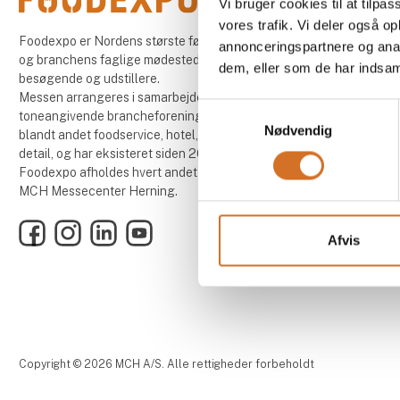
Vi bruger cookies til at tilpas
vores trafik. Vi deler også 
Foodexpo er Nordens største fødevaremesse
annonceringspartnere og anal
og branchens faglige mødested for både
dem, eller som de har indsaml
besøgende og udstillere.
Messen arrangeres i samarbejde med 13
Samtykkevalg
toneangivende brancheforeninger inden for
Nødvendig
blandt andet foodservice, hotel, restaurant og
detail, og har eksisteret siden 2004.
Foodexpo afholdes hvert andet år, i lige år, i
MCH Messecenter Herning.
Facebook
Instagram
LinkedIn
YouTube
Afvis
Copyright © 2026 MCH A/S. Alle rettigheder forbeholdt