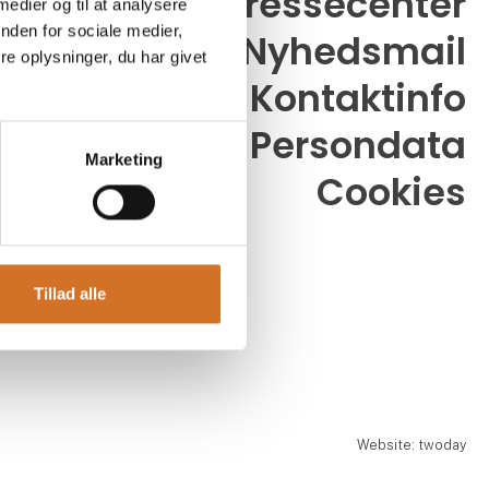
Pressecenter
 medier og til at analysere
nden for sociale medier,
Nyhedsmail
26
e oplysninger, du har givet
dk
Kontaktinfo
Persondata
Marketing
Cookies
0.00 - 17.00
.00 - 17.00
.00 - 17.00
Tillad alle
r én time
åbningstid.
Website: twoday