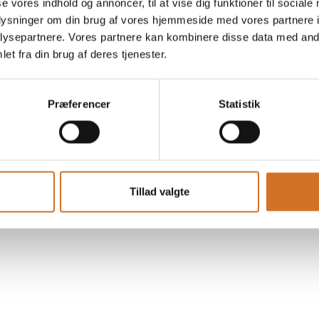
Find os
Kontakt os
se vores indhold og annoncer, til at vise dig funktioner til sociale
oplysninger om din brug af vores hjemmeside med vores partnere i
MCH Messecenter Herning
Telefon: +45 99 26 99 
ysepartnere. Vores partnere kan kombinere disse data med andr
Vardevej 1
E-mail:
foodexpo@mch.
et fra din brug af deres tjenester.
7400 Herning
Danmark
Mød os
Præferencer
Statistik
Søndag d. 22. marts kl. 1
Mandag d. 23. marts kl. 9
Tirsdag d. 24. marts kl. 9
Tillad valgte
Bemærk:
WineExpo åbne
efter messens officielle 