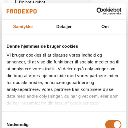
Send
Samtykke
Detaljer
Om
Denne hjemmeside bruger cookies
Vi bruger cookies til at tilpasse vores indhold og
annoncer, til at vise dig funktioner til sociale medier og til
at analysere vores trafik. Vi deler også oplysninger om
din brug af vores hjemmeside med vores partnere inden
for sociale medier, annonceringspartnere og
analysepartnere. Vores partnere kan kombinere disse
data med andre oplysninger, du har givet dem, eller som
de har indsamlet fra din brug af deres tjenester.
Samtykkevalg
Foodexpo er Nordens største fødevaremesse og branchens faglige
Nødvendig