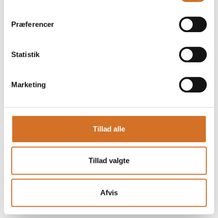
mødested for både besøgende og udstillere.
Messen arrangeres i samarbejde med 13 toneangivende
brancheforeninger inden for blandt andet foodservice, hotel,
Præferencer
restaurant og detail, og har eksisteret siden 2004.
Foodexpo afholdes hvert andet år, i lige år, i MCH Messecenter
Herning.
Statistik
Facebook
Instagram
LinkedIn
YouTube
Marketing
Find os
MCH Messecenter Herning
Tillad alle
Vardevej 1
7400 Herning
Danmark
Tillad valgte
Kontakt os
Telefon: +45 99 26 99 26
Afvis
E-mail:
foodexpo@mch.dk