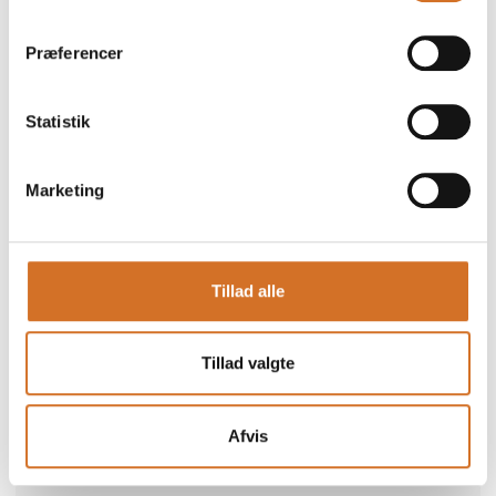
Præferencer
Statistik
Marketing
Gå til hjemmeside
Tillad alle
Brands
Tillad valgte
Cateringudlejning.dk
Afvis
Repræsenterede virksomheder
KPA Udlejning ApS