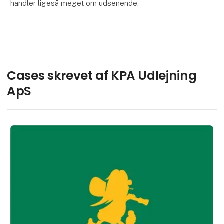
handler ligeså meget om udsenende.
I samarbejde med vores kunder tilbyder vi nu færdige
løsninger, det gælder fra den rå stand til den færdige
stand med
Cases skrevet af KPA Udlejning
ApS