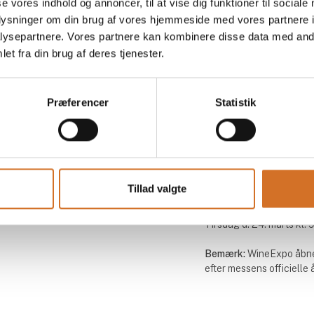
se vores indhold og annoncer, til at vise dig funktioner til sociale
oplysninger om din brug af vores hjemmeside med vores partnere i
ysepartnere. Vores partnere kan kombinere disse data med andr
et fra din brug af deres tjenester.
Find os
Kontakt os
MCH Messecenter Herning
Telefon: +45 99 26 99 
Præferencer
Statistik
Vardevej 1
E-mail:
foodexpo@mch.
7400 Herning
Danmark
Mød os
Tillad valgte
Søndag d. 22. marts kl. 1
Mandag d. 23. marts kl. 9
Tirsdag d. 24. marts kl. 9
Bemærk:
WineExpo åbne
efter messens officielle 