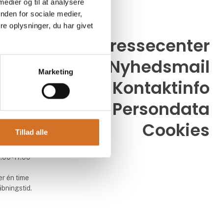
 medier og til at analysere
nden for sociale medier,
e oplysninger, du har givet
Pressecenter
Nyhedsmail
26
Marketing
dk
Kontaktinfo
Persondata
Cookies
Tillad alle
0.00 - 17.00
.00 - 17.00
.00 - 17.00
r én time
åbningstid.