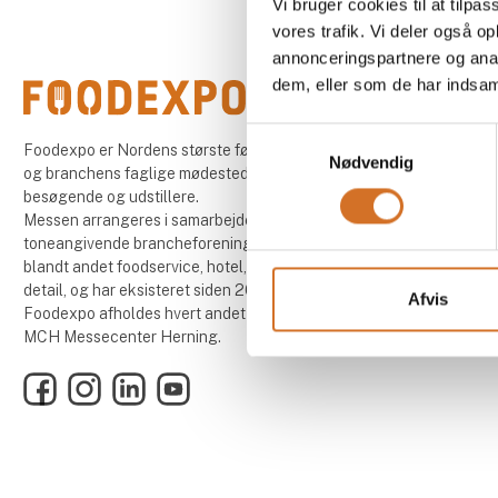
Vi bruger cookies til at tilpas
vores trafik. Vi deler også 
annonceringspartnere og anal
dem, eller som de har indsaml
Samtykkevalg
Foodexpo er Nordens største fødevaremesse
Nødvendig
og branchens faglige mødested for både
besøgende og udstillere.
Messen arrangeres i samarbejde med 13
toneangivende brancheforeninger inden for
blandt andet foodservice, hotel, restaurant og
detail, og har eksisteret siden 2004.
Afvis
Foodexpo afholdes hvert andet år, i lige år, i
MCH Messecenter Herning.
Facebook
Instagram
LinkedIn
YouTube