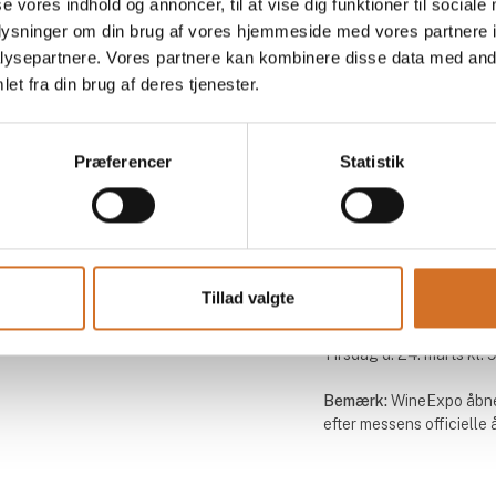
se vores indhold og annoncer, til at vise dig funktioner til sociale
oplysninger om din brug af vores hjemmeside med vores partnere i
ysepartnere. Vores partnere kan kombinere disse data med andr
et fra din brug af deres tjenester.
Find os
Kontakt os
MCH Messecenter Herning
Telefon: +45 99 26 99 
Præferencer
Statistik
Vardevej 1
E-mail:
foodexpo@mch.
7400 Herning
Danmark
Mød os
Tillad valgte
Søndag d. 22. marts kl. 1
Mandag d. 23. marts kl. 9
Tirsdag d. 24. marts kl. 9
Bemærk:
WineExpo åbne
efter messens officielle 