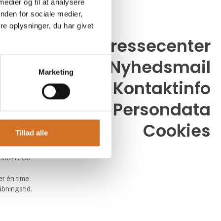
 medier og til at analysere
nden for sociale medier,
e oplysninger, du har givet
Pressecenter
Nyhedsmail
26
Marketing
dk
Kontaktinfo
Persondata
Cookies
Tillad alle
0.00 - 17.00
.00 - 17.00
.00 - 17.00
r én time
åbningstid.