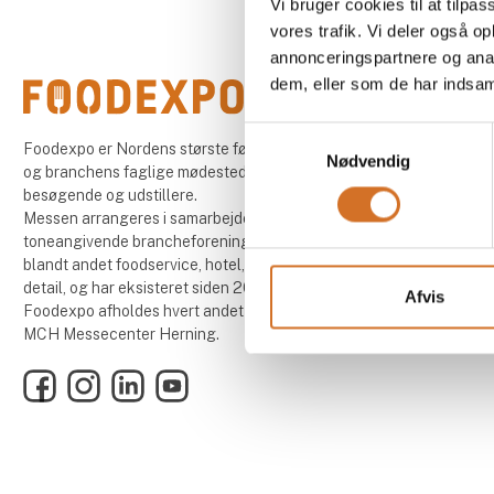
Vi bruger cookies til at tilpas
vores trafik. Vi deler også 
annonceringspartnere og anal
dem, eller som de har indsaml
Samtykkevalg
Foodexpo er Nordens største fødevaremesse
Nødvendig
og branchens faglige mødested for både
besøgende og udstillere.
Messen arrangeres i samarbejde med 13
toneangivende brancheforeninger inden for
blandt andet foodservice, hotel, restaurant og
detail, og har eksisteret siden 2004.
Afvis
Foodexpo afholdes hvert andet år, i lige år, i
MCH Messecenter Herning.
Facebook
Instagram
LinkedIn
YouTube