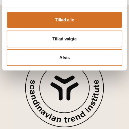
Tillad alle
Tillad valgte
pej gr
Afvis