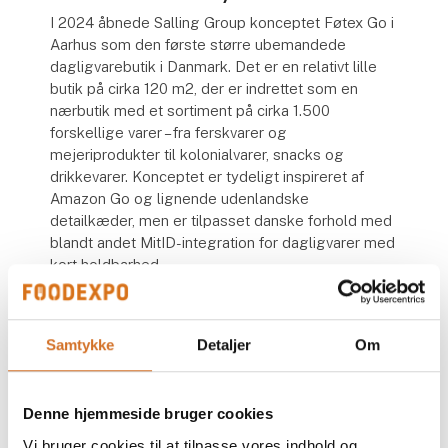
I 2024 åbnede Salling Group konceptet Føtex Go i
Aarhus som den første større ubemandede
dagligvarebutik i Danmark. Det er en relativt lille
butik på cirka 120 m2, der er indrettet som en
nærbutik med et sortiment på cirka 1.500
forskellige varer – fra ferskvarer og
mejeriprodukter til kolonialvarer, snacks og
drikkevarer. Konceptet er tydeligt inspireret af
Amazon Go og lignende udenlandske
detailkæder, men er tilpasset danske forhold med
blandt andet MitID-integration for dagligvarer med
kort holdbarhed.
For at få adgang til butikken skal man scanne sit
betalingskort ved indgangen. Dette verificerer
Samtykke
Detaljer
Om
betalingen og åbner døren, da butikken altid er
aflåst for tilfældige forbipasserende. Når først
man er inde, kan man frit tage de ønskede varer
Denne hjemmeside bruger cookies
fra hylderne og lægge dem i sin pose. Et stort
antal kameraer i loftet kan via kunstig intelligens
Vi bruger cookies til at tilpasse vores indhold og