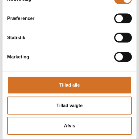
Præferencer
3. Snackification
Snackification er en trend, som for alvor har vundet
Statistik
indpas i de senere år, og denne tendens ser ud til
at udvikle sig yderligere fremover. Der er opstået
en kultur, hvor der er mere fokus på at snacke end
Marketing
på reelle måltider. Ifølge Arla Fondens årlige
rapport om børn og unges madvaner, er der
mange, der dropper hovedmåltiderne til fordel for
snacks. For at imødekomme denne snack-kultur vil
Tillad alle
der de kommende år komme mere fokus på
sunde og nærende snacks i trenden
Snackification:
Tillad valgte
Små måltider
Afvis
Næsten to tredjedele af forbrugere på globalt
plan foretrækker at spise mindre portioner i løbet