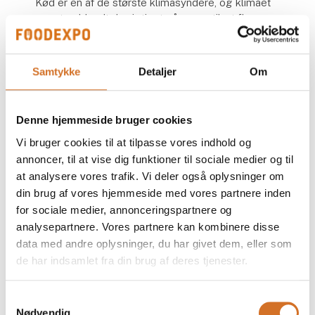
Kød er en af de største klimasyndere, og klimaet
er netop blandt de vigtigste årsager til, at flere
vælger grøntsagerne til og indfører kødfrie dage –
især de unge.
Samtykke
Detaljer
Om
Grøn gastronomi
Foodservice har taget det grønne køkken til sig,
hvor flere og flere køkkener i dag forvandler
Denne hjemmeside bruger cookies
grøntsager, bælgfrugter, urter og planter til
Vi bruger cookies til at tilpasse vores indhold og
oplevelser og begejstring for alle sanser.
annoncer, til at vise dig funktioner til sociale medier og til
at analysere vores trafik. Vi deler også oplysninger om
din brug af vores hjemmeside med vores partnere inden
for sociale medier, annonceringspartnere og
analysepartnere. Vores partnere kan kombinere disse
data med andre oplysninger, du har givet dem, eller som
de har indsamlet fra din brug af deres tjenester.
Samtykkevalg
Nødvendig