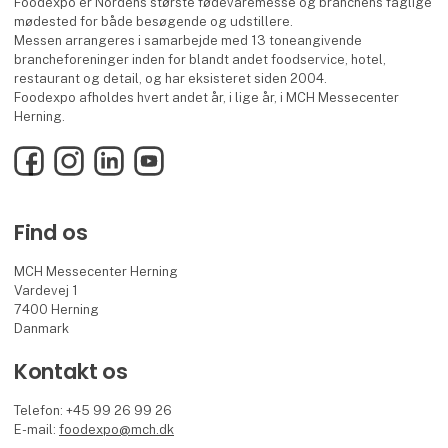
Foodexpo er Nordens største fødevaremesse og branchens faglige
mødested for både besøgende og udstillere.
Messen arrangeres i samarbejde med 13 toneangivende
brancheforeninger inden for blandt andet foodservice, hotel,
restaurant og detail, og har eksisteret siden 2004.
Foodexpo afholdes hvert andet år, i lige år, i MCH Messecenter
Herning.
Facebook
Instagram
LinkedIn
YouTube
Find os
MCH Messecenter Herning
Vardevej 1
7400 Herning
Danmark
Kontakt os
Telefon: +45 99 26 99 26
E-mail:
foodexpo@mch.dk