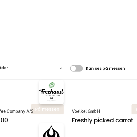
Filtrer resultater
åder
Kan ses på messen
På messen
fee Company A/S
Voelkel GmbH
800
Freshly picked carrot