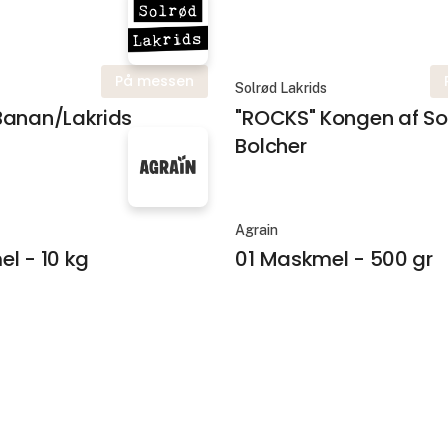
På messen
Solrød Lakrids
Banan/Lakrids
"ROCKS" Kongen af So
Bolcher
Agrain
l - 10 kg
01 Maskmel - 500 gr