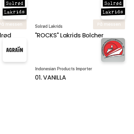
På messen
På messen
Solrød Lakrids
lrød
"ROCKS" Lakrids Bolcher
Indonesian Products Importer
01. VANILLA