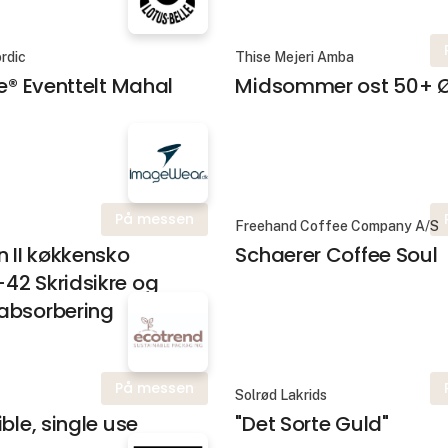
rdic
Thise Mejeri Amba
le® Eventtelt Mahal
Midsommer ost 50+ 
På messen
Freehand Coffee Company A/S
n II køkkensko
Schaerer Coffee Soul
42 Skridsikre og
absorbering
På messen
Solrød Lakrids
ble, single use
"Det Sorte Guld"