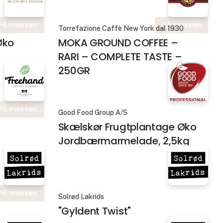
På messen
På messen
Torrefazione Caffè New York dal 1930
Øko
MOKA GROUND COFFEE –
RARI – COMPLETE TASTE –
250GR
På messen
Good Food Group A/S
Skælskør Frugtplantage Øko
Jordbærmarmelade, 2,5kg
På messen
Solrød Lakrids
"Gyldent Twist"