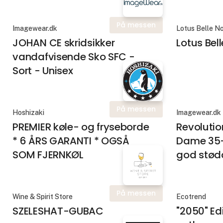
På messen
Imagewear.dk
Lotus Belle No
JOHAN CE skridsikker
Lotus Bel
vandafvisende Sko SFC -
Sort - Unisex
På messen
Hoshizaki
Imagewear.dk
PREMIER køle- og fryseborde
Revolutio
* 6 ÅRS GARANTI * OGSÅ
Dame 35-
SOM FJERNKØL
god stød
På messen
Wine & Spirit Store
Ecotrend
SZELESHAT-GUBAC
"2050" Edi