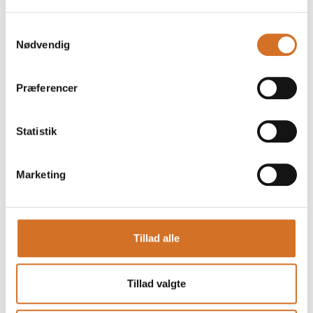
Bælgfrugtspartnerskabet
Samtykkevalg
Nødvendig
Præferencer
Debat
23. marts 2026
Statistik
kl. 12:00
- 12:25
Marketing
Tillad alle
Tillad valgte