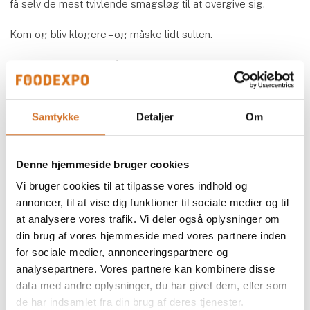
få selv de mest tvivlende smagsløg til at overgive sig.
Kom og bliv klogere – og måske lidt sulten.
Se alt, hvad der sker på
Den Grønne Scene
Samtykke
Detaljer
Om
Speakers
Rasmus Rasmussen
Head of Sustainable Gastronomy
Denne hjemmeside bruger cookies
Comwell Hotels
Vi bruger cookies til at tilpasse vores indhold og
annoncer, til at vise dig funktioner til sociale medier og til
Nina la Cour
at analysere vores trafik. Vi deler også oplysninger om
Konsulent
din brug af vores hjemmeside med vores partnere inden
Lidl
for sociale medier, annonceringspartnere og
Simone Hauglund Faurschou
analysepartnere. Vores partnere kan kombinere disse
Food & Bio Cluster Denmark
data med andre oplysninger, du har givet dem, eller som
de har indsamlet fra din brug af deres tjenester.
Christina Tønner Lisdorf