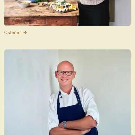
Osteriet
Fo