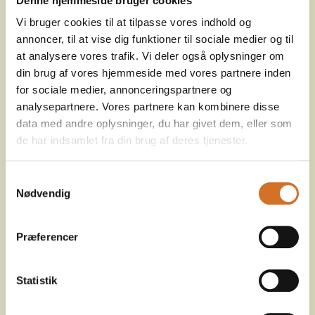
Denne hjemmeside bruger cookies
Iværksætterstien
Vi bruger cookies til at tilpasse vores indhold og
Fo
annoncer, til at vise dig funktioner til sociale medier og til
at analysere vores trafik. Vi deler også oplysninger om
din brug af vores hjemmeside med vores partnere inden
for sociale medier, annonceringspartnere og
analysepartnere. Vores partnere kan kombinere disse
data med andre oplysninger, du har givet dem, eller som
de har indsamlet fra din brug af deres tjenester.
Samtykkevalg
Nødvendig
Præferencer
Kafferisteriet
Statistik
F