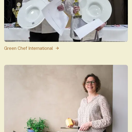
Green Chef International
Fo