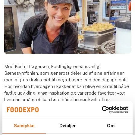
Mød Karin Thøgersen, kostfaglig eneansvarlig i
Børnesymfonien, som generøst deler ud af sine erfaringer
med at gøre køkkenet til meget mere end den daglige drift.
Hør, hvordan hverdagen i køkkenet kan blive en kilde til både
faglig udvikling, grøn inspiration og varierede favoritter – og
hvordan små greb kan løfte både humør, kvalitet og
arbejdsglæde.
Se alt, der sker på
Den Grønne Scene
Samtykke
Detaljer
Om
Speaker