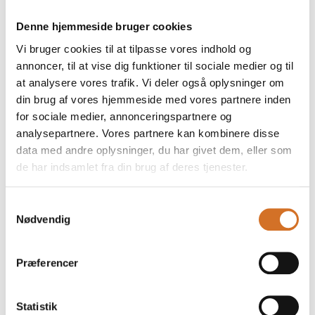
Karin Thøgersen
Denne hjemmeside bruger cookies
Kostfaglig eneansvarlig
Daginstitution Børnesymfonien
Vi bruger cookies til at tilpasse vores indhold og
annoncer, til at vise dig funktioner til sociale medier og til
at analysere vores trafik. Vi deler også oplysninger om
din brug af vores hjemmeside med vores partnere inden
for sociale medier, annonceringspartnere og
Oplæg
analysepartnere. Vores partnere kan kombinere disse
data med andre oplysninger, du har givet dem, eller som
22. marts 2026
de har indsamlet fra din brug af deres tjenester.
kl. 12:00
- 12:25
Samtykkevalg
Nødvendig
Præferencer
Statistik