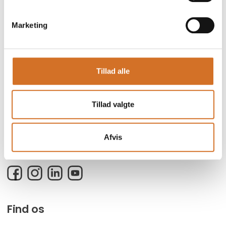
Marketing
Tillad alle
Foodexpo er Nordens største fødevaremesse og branchens faglige
mødested for både besøgende og udstillere.
Tillad valgte
Messen arrangeres i samarbejde med 13 toneangivende
brancheforeninger inden for blandt andet foodservice, hotel,
restaurant og detail, og har eksisteret siden 2004.
Afvis
Foodexpo afholdes hvert andet år, i lige år, i MCH Messecenter
Herning.
Facebook
Instagram
LinkedIn
YouTube
Find os