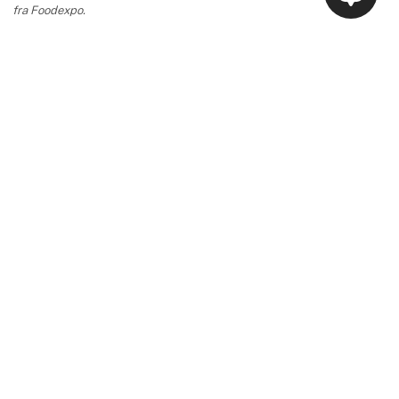
fra Foodexpo.
keyboard_arrow_up