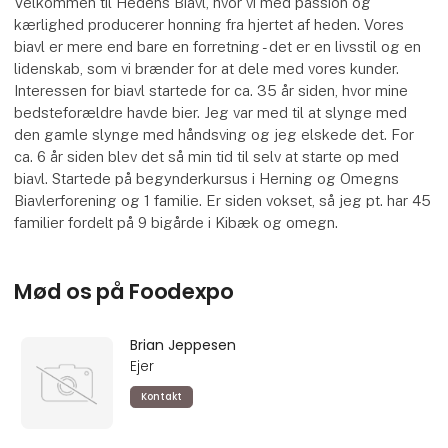
Velkommen til Hedens Biavl, hvor vi med passion og
kærlighed producerer honning fra hjertet af heden. Vores
biavl er mere end bare en forretning - det er en livsstil og en
lidenskab, som vi brænder for at dele med vores kunder.
Interessen for biavl startede for ca. 35 år siden, hvor mine
bedsteforældre havde bier. Jeg var med til at slynge med
den gamle slynge med håndsving og jeg elskede det. For
ca. 6 år siden blev det så min tid til selv at starte op med
biavl. Startede på begynderkursus i Herning og Omegns
Biavlerforening og 1 familie. Er siden vokset, så jeg pt. har 45
familier fordelt på 9 bigårde i Kibæk og omegn.
Mød os på Foodexpo
Brian Jeppesen
Ejer
Kontakt