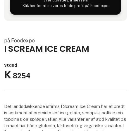
Vi er tilstede på messen!
Klik her for at se vores fulde profil på Foodexpo
på Foodexpo
I SCREAM ICE CREAM
Stand
K
8254
Det landsdækkende isfirma I Scream Ice Cream har et bredt
is sortiment af premium softice gelato, scoop-is, softice mix,
toppings og sprøde vafler. Alle varianter er af god kvalitet og
firmaet har både glutenfri, laktosefri og veganske varianter. I