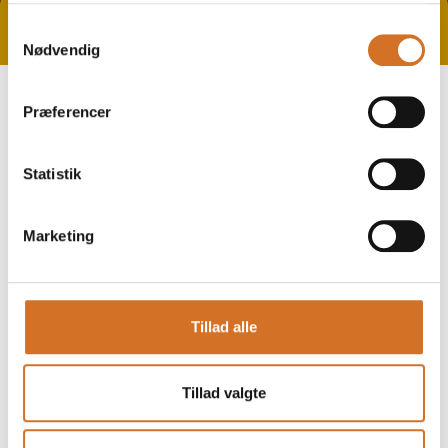
Tag direkte kontakt
Book et møde
Samtykkevalg
Nødvendig
Præferencer
Statistik
Marketing
Gå til hjemmeside
Tillad alle
Repræsenterede virksomheder
Tillad valgte
Culina Products AB
Molins Rostfria AB
Elektrotermo AB