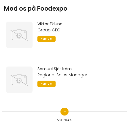
Mød os på Foodexpo
Viktor Eklund
Group CEO
Kontakt
Samuel Sjöström
Regional Sales Manager
Kontakt
keyboard_arrow_down
Tobias Lindqvist
CEO Elektrotermo
Kontakt