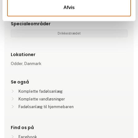
TOF
DM FIT
Tecflo
Cornelius
Afvis
Specialeområder
Drikkestrædet
Lokationer
Odder, Danmark
Se også
Komplette fadølsanlæg
Komplette vandløsninger
Fadølsanlæg til hjemmebaren
Find os på
Facebook