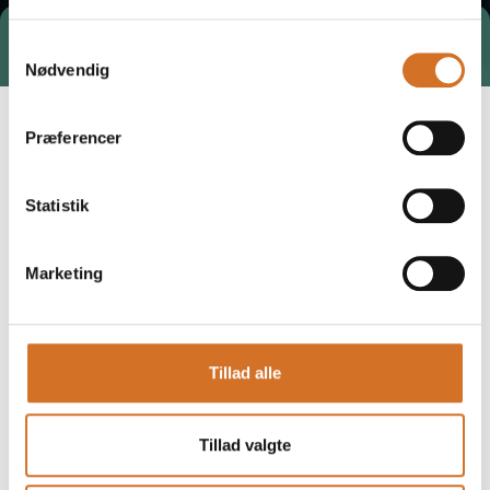
Tag direkte kontakt
Samtykkevalg
Nødvendig
Præferencer
Statistik
Marketing
Gå til hjemmeside
Tillad alle
Brands
Tillad valgte
LINDR
Antoine
Borg & Overstrøm
Blupura