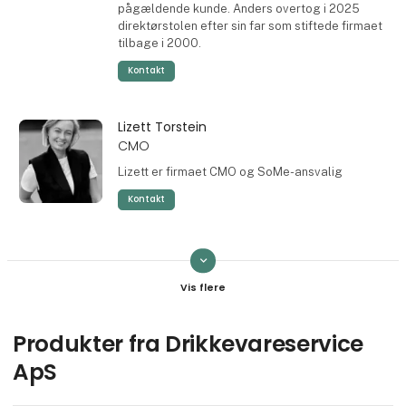
pågældende kunde. Anders overtog i 2025
direktørstolen efter sin far som stiftede firmaet
tilbage i 2000.
Kontakt
Lizett Torstein
CMO
Lizett er firmaet CMO og SoMe-ansvalig
Kontakt
keyboard_arrow_down
Michael Holm
Salgs- og lagerkonsulent
Michael er som regel den første man får i røret
når man ringer til os - han kan guide dig igennem
Produkter fra Drikkevareservice
hvilket fadølsanlæg du har brug for til din fest
ApS
eller hvilket vandanlæg du har brug for på
kontoret.