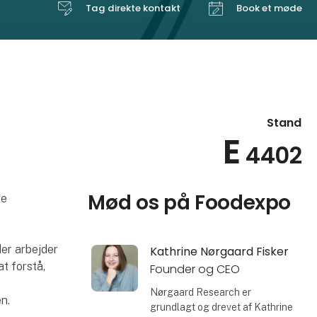
Tag direkte kontakt
Book et møde
Stand
E
4402
Mød os på Foodexpo
de
er arbejder
Kathrine Nørgaard Fisker
t forstå,
Founder og CEO
Nørgaard Research er
n.
grundlagt og drevet af Kathrine