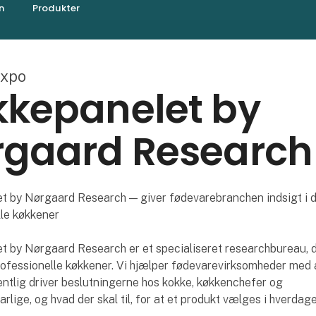
n
Produkter
expo
kkepanelet by
rgaard Research
t by Nørgaard Research — giver fødevarebranchen indsigt i 
lle køkkener
t by Nørgaard Research er et specialiseret researchbureau, d
ofessionelle køkkener. Vi hjælper fødevarevirksomheder med a
ntlig driver beslutningerne hos kokke, køkkenchefer og
rlige, og hvad der skal til, for at et produkt vælges i hverdage