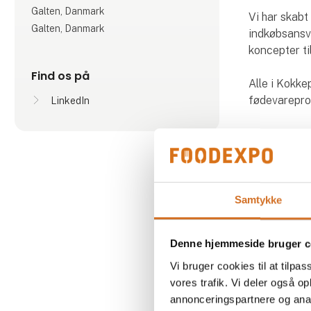
Galten, Danmark
Vi har skab
Galten, Danmark
indkøbsansva
koncepter t
Find os på
Alle i Kokke
fødevareprod
LinkedIn
Gennem inte
kokkenes dag
handle på di
Samtykke
Denne hjemmeside bruger c
Vi bruger cookies til at tilpas
vores trafik. Vi deler også 
annonceringspartnere og anal