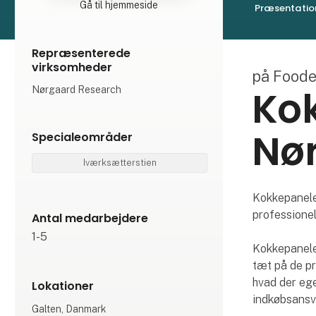
Gå til hjemmeside
Præsentatio
Repræsenterede
virksomheder
på Food
Ko
Nørgaard Research
Nø
Specialeområder
Iværksætterstien
Kokkepanele
professione
Antal medarbejdere
1-5
Kokkepanele
tæt på de pr
hvad der ege
Lokationer
indkøbsansva
Galten, Danmark