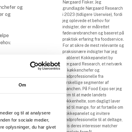
Nørgaard Fisker. Jeg
enchefer og
grundlagde Nørgaard Research
er og
i 2023 (tidligere Userwise), fordi
jeg oplevede et behov for
indsigter, der er målrettet
fødevarebranchen og baseret på
jælpe
praktisk erfaring fra foodservice.
ehov.
For at sikre de mest relevante og
praksisnære indsigter har jeg
omsættes
etableret Kokkepanelet by
eder kan
Nørgaard Research, et netværk
af køkkenchefer og
madprofessionelle fra
forskellige segmenter af
Om
branchen. På Food Expo ser jeg
frem til at møde landets
køkkenhelte, som dagligt laver
mad til mange, for at fortælle om
 medier og til at analysere
Kokkepanelet og invitere
madprofessionelle til at deltage,
nden for sociale medier,
hvis deres interesser matcher
e oplysninger, du har givet
panelets formål.