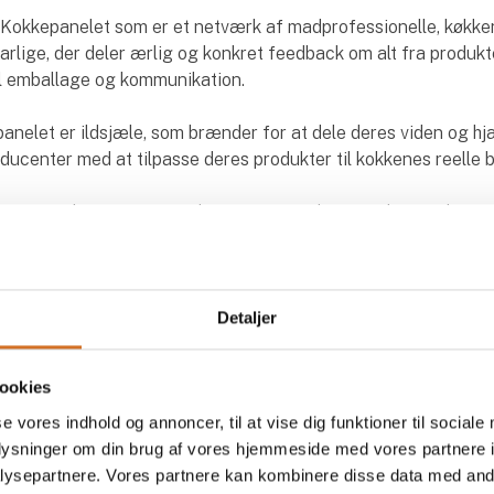
t Kokkepanelet som er et netværk af madprofessionelle, køkk
rlige, der deler ærlig og konkret feedback om alt fra produkt
il emballage og kommunikation.
panelet er ildsjæle, som brænder for at dele deres viden og h
ucenter med at tilpasse deres produkter til kokkenes reelle b
rviews, observationsstudier og spørgeskemaundersøgelser 
lige erfaringer til konkrete indsigter, som fødevarevirksomh
rekte.
Detaljer
ookies
se vores indhold og annoncer, til at vise dig funktioner til sociale
oplysninger om din brug af vores hjemmeside med vores partnere i
ysepartnere. Vores partnere kan kombinere disse data med andr