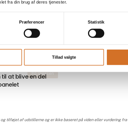
et fra din brug af deres tjenester.
Præferencer
Statistik
kter fra Kokkepanelet by N
Tillad valgte
På messen
 til at blive en del
panelet
g tilføjet af udstillerne og er ikke baseret på viden eller vurdering fr