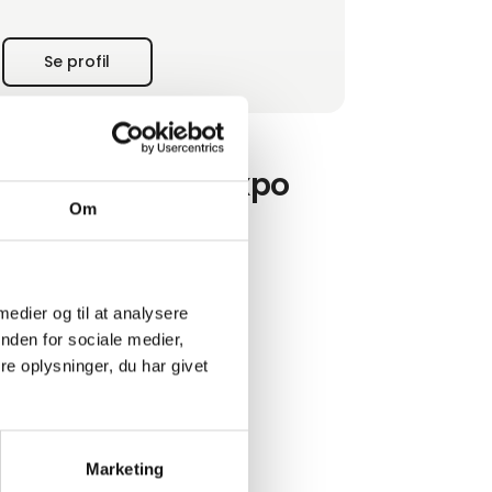
Se profil
ød os på Foodexpo
Om
Per Fisker
Direktør
 medier og til at analysere
nden for sociale medier,
Viborg Bryghus
e oplysninger, du har givet
Marketing