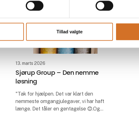
Tillad valgte
13. marts 2026
Sjørup Group – Den nemme
løsning
"Tak for hjælpen. Det var klart den
nemmeste omgangjulegaver, vi har haft
længe. Det tåler en gentagelse 😊.Og
prisen på den komplette løsning var meget
konkurrencedygtig."
Jonna Broberg, Sjørup Grou