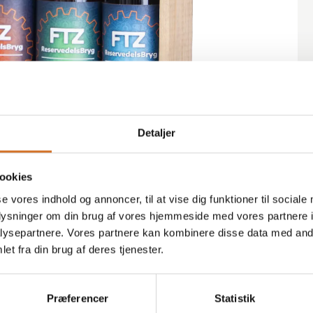
M
Detaljer
utroligsmidig. Viborg Bryghus tog hånd om alt
e levering gav os fleksibilitet og tryghed – og
ookies
se vores indhold og annoncer, til at vise dig funktioner til sociale
oplysninger om din brug af vores hjemmeside med vores partnere i
ysepartnere. Vores partnere kan kombinere disse data med andr
et fra din brug af deres tjenester.
Præferencer
Statistik