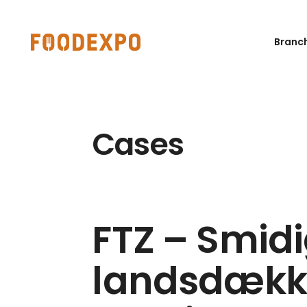
Branc
Cases
FTZ – Smid
landsdæk