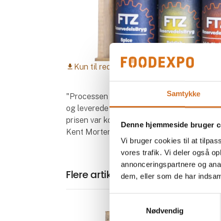
Kun til redaktionelt brug
download
Samtykke
"Processen fra idé til færdigt produkt var 
og leverede til aftalt tid. Den landsdækkend
prisen var konkurrencedygtig."
Denne hjemmeside bruger c
Kent Mortensen, FTZ
Vi bruger cookies til at tilpas
vores trafik. Vi deler også 
annonceringspartnere og anal
Flere artikler fra Viborg Bryghus
dem, eller som de har indsaml
Samtykkevalg
Nødvendig