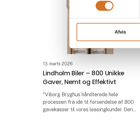
Afvis
13. marts 2026
Lindholm Biler – 800 Unikke
Gaver, Nemt og Effektivt
"Viborg Bryghus håndterede hele
processen fra idé til forsendelse af 800
gavekasser til vores leasingkunder. Den
høje kvalitet i gaverne afspejler den
oplevelse, vi ønsker at give – og det hele
blev k