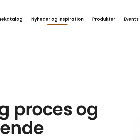
hekatalog
Nyheder og inspiration
Produkter
Events
ig proces og
kende