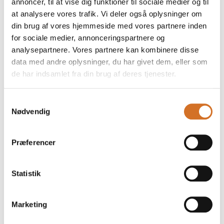
annoncer, til at vise dig funktioner til sociale medier og til
Præmieoverrækkelse
at analysere vores trafik. Vi deler også oplysninger om
24. marts 2026
din brug af vores hjemmeside med vores partnere inden
kl. 16:00
- 16:20
for sociale medier, annonceringspartnere og
analysepartnere. Vores partnere kan kombinere disse
data med andre oplysninger, du har givet dem, eller som
de har indsamlet fra din brug af deres tjenester.
Samtykkevalg
Nødvendig
Præferencer
Statistik
Marketing