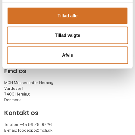
Foodexpo er Nordens største fødevaremesse og branchens faglige
mødested for både besøgende og udstillere.
Messen arrangeres i samarbejde med 13 toneangivende
Tillad alle
brancheforeninger inden for blandt andet foodservice, hotel,
restaurant og detail, og har eksisteret siden 2004.
Foodexpo afholdes hvert andet år, i lige år, i MCH Messecenter
Tillad valgte
Herning.
Facebook
Instagram
LinkedIn
YouTube
Afvis
Find os
MCH Messecenter Herning
Vardevej 1
7400 Herning
Danmark
Kontakt os
Telefon: +45 99 26 99 26
E-mail:
foodexpo@mch.dk