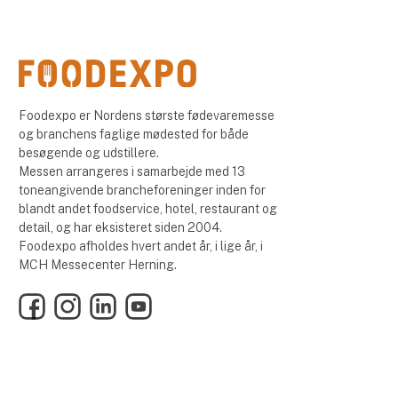
Foodexpo er Nordens største fødevaremesse
og branchens faglige mødested for både
besøgende og udstillere.
Messen arrangeres i samarbejde med 13
toneangivende brancheforeninger inden for
blandt andet foodservice, hotel, restaurant og
detail, og har eksisteret siden 2004.
Foodexpo afholdes hvert andet år, i lige år, i
MCH Messecenter Herning.
Facebook
Instagram
LinkedIn
YouTube