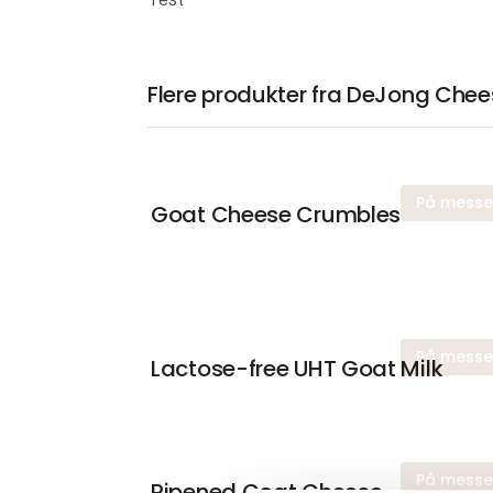
Flere produkter fra DeJong Chee
På mess
Goat Cheese Crumbles
På mess
Lactose-free UHT Goat Milk
På mess
Ripened Goat Cheese