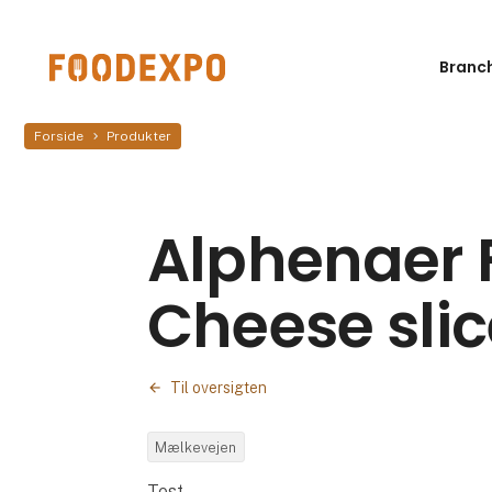
Branc
Forside
Produkter
Alphenaer 
Cheese slic
Til oversigten
Mælkevejen
Test