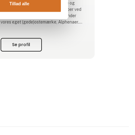
produceret et bredt udvalg af friske og
Tillad alle
modne oste af forskellige mælketyper ved
hjælp af traditionelle metoder, herunder
vores eget (gede)ostemærke, Alphenaer.
Vores udvalg omfatter frisk gedeost, modnet
gedeost, brie, perler, skiver og smuldreost.
Fås i forskellige størrelser og emballager.
Se profil
Og vi fortsætter med at innovere, da vi har
udvidet vores sortime