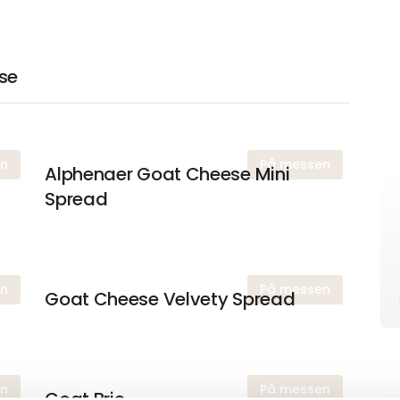
se
en
På messen
Alphenaer Goat Cheese Mini
Spread
en
På messen
Goat Cheese Velvety Spread
en
På messen
Goat Brie