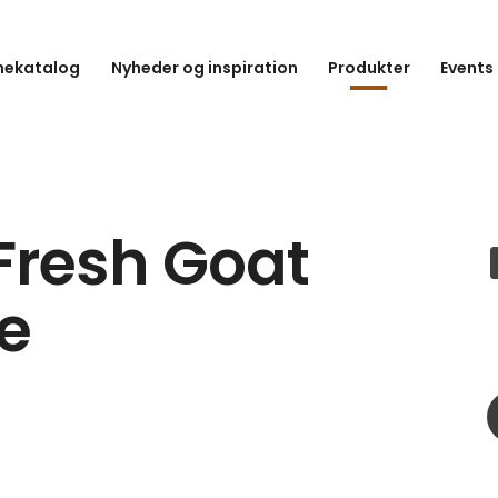
hekatalog
Nyheder og inspiration
Produkter
Events
Fresh Goat
e