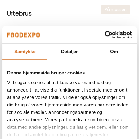
På messen
Urtebrus
På messen
Havtron
Samtykke
Detaljer
Om
Denne hjemmeside bruger cookies
På messen
Sur Kirsebær
Vi bruger cookies til at tilpasse vores indhold og
annoncer, til at vise dig funktioner til sociale medier og til
at analysere vores trafik. Vi deler også oplysninger om
din brug af vores hjemmeside med vores partnere inden
for sociale medier, annonceringspartnere og
analysepartnere. Vores partnere kan kombinere disse
Foodexpo
Produktet er medbragt på messen
data med andre oplysninger, du har givet dem, eller som
de har indsamlet fra din brug af deres tjenester.
Dette produkt kan opleves på udstillerens stand på messen