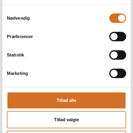
Samtykkevalg
Nødvendig
Præferencer
Statistik
Marketing
Tillad alle
Produktet er tilføjet af:
Nordisk Kombucha
Tillad valgte
Nordisk Kombucha er et dansk bryggeri, der producerer
økologisk, håndbrygget kombucha på naturlige råvarer og
nordiske planter og bær.