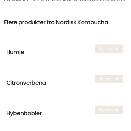
Flere produkter fra Nordisk Kombucha
På messen
Humle
På messen
Citronverbena
På messen
Hybenbobler