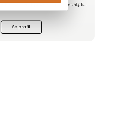
Vi kæmper for at gøre det ansvarlige valg til
standarden - så du kan servere måltider, der
både imponerer og gør en forskel.
Se profil