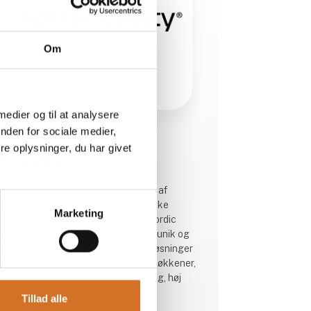
Om
 medier og til at analysere
nden for sociale medier,
Produktet er tilføjet af:
e oplysninger, du har givet
Nordic Clarity
Nordic Clarity er navnet på en serie af
naturlige smagsgivere fra den danske
Marketing
fødevarevirksomhed Nocla. Med Nordic
Clarity tilbyder vi produkter med en unik og
naturlig smagsprofil. Vores smagsløsninger
er skræddersyet til professionelle køkkener,
der ønsker at forene fantastisk smag, høj
kvalitet og bæredygtighed.
Tillad alle