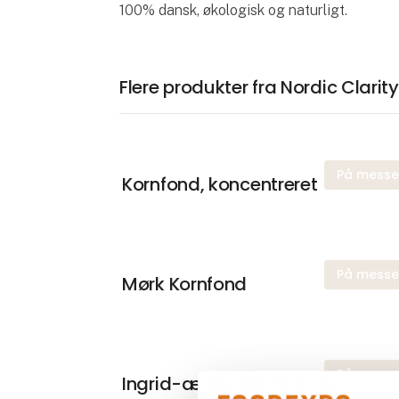
100% dansk, økologisk og naturligt.
Flere produkter fra Nordic Clarity
På mess
Kornfond, koncentreret
På mess
Mørk Kornfond
På mess
Ingrid-ærter, klar til brug