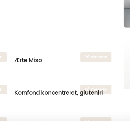
en
På messen
Ærte Miso
en
På messen
Kornfond koncentreret, glutenfri
en
På messen
Hestebønner, klar til brug