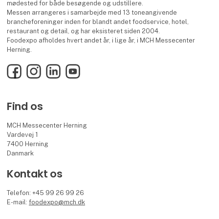
mødested for både besøgende og udstillere.
Messen arrangeres i samarbejde med 13 toneangivende
brancheforeninger inden for blandt andet foodservice, hotel,
restaurant og detail, og har eksisteret siden 2004.
Foodexpo afholdes hvert andet år, i lige år, i MCH Messecenter
Herning.
Facebook
Instagram
LinkedIn
YouTube
Find os
MCH Messecenter Herning
Vardevej 1
7400 Herning
Danmark
Kontakt os
Telefon: +45 99 26 99 26
E-mail:
foodexpo@mch.dk