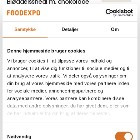
Bløddejssnegl m. chokolade
Samtykke
Detaljer
Om
På messen
Cremestang
Denne hjemmeside bruger cookies
Vi bruger cookies til at tilpasse vores indhold og
annoncer, til at vise dig funktioner til sociale medier og til
at analysere vores trafik. Vi deler også oplysninger om
Foodexpo
din brug af vores hjemmeside med vores partnere inden
Produktet er medbragt på messen
for sociale medier, annonceringspartnere og
Dette produkt kan opleves på udstillerens stand på messen
analysepartnere. Vores partnere kan kombinere disse
data med andre oplysninger, du har givet dem, eller som
de har indsamlet fra din brug af deres tjenester.
Samtykkevalg
Nødvendig