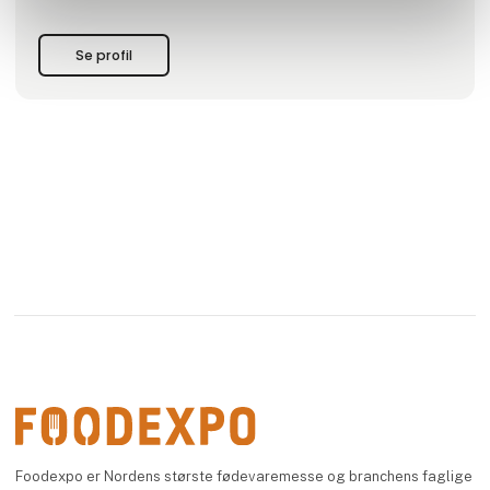
Vi er mere end bare bagere - vi er mennesker med passion
for vores fag. Når du vælger os, vælger du: Godt håndværk,
Se profil
lækker smag og kvalit
Foodexpo er Nordens største fødevaremesse og branchens faglige