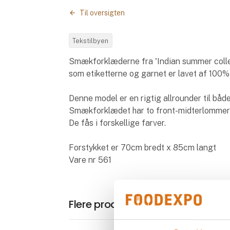
Til oversigten
Tekstilbyen
Smækforklæderne fra 'Indian summer collec
som etiketterne og garnet er lavet af 100
Denne model er en rigtig allrounder til båd
Smækforklædet har to front-midterlommer o
De fås i forskellige farver.
Forstykket er 70cm bredt x 85cm langt
Vare nr 561
Flere produkter fra Imagewear.d