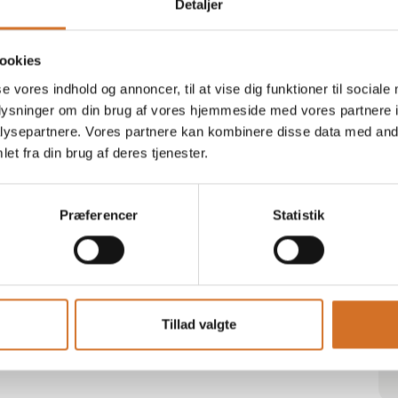
Detaljer
Blossom Rose cross forklæde -
ookies
chaud devant- Feel Good
se vores indhold og annoncer, til at vise dig funktioner til sociale
Recycle - Indian summer
oplysninger om din brug af vores hjemmeside med vores partnere i
ysepartnere. Vores partnere kan kombinere disse data med andr
et fra din brug af deres tjenester.
en
På messen
Condor II Sorte skridsikker
Præferencer
Statistik
Unisex sko - BEST SELLER
en
Klassisk Sort dame tjenervest
Tillad valgte
100%PL