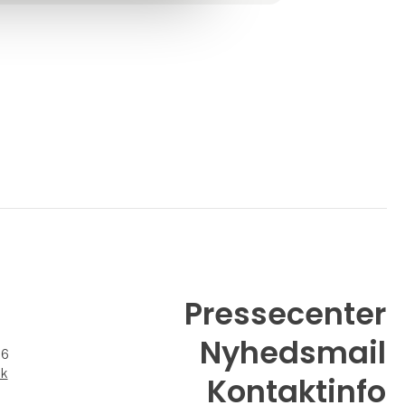
Hos Imagewear lægger vi vægt på personlig
rådgivning, funktionalitet og kvalitet – og på
at uniformer og arbejdssko understøtt
Pressecenter
Nyhedsmail
26
dk
Kontaktinfo