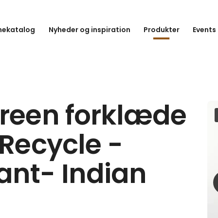
hekatalog
Nyheder og inspiration
Produkter
Events
green forklæde
 Recycle -
nt- Indian