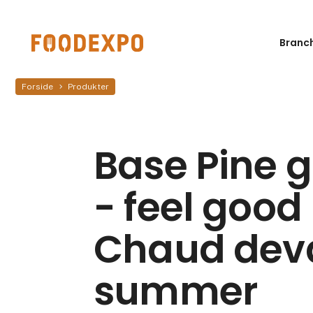
Branc
Forside
Produkter
Base Pine 
- feel good
Chaud deva
summer