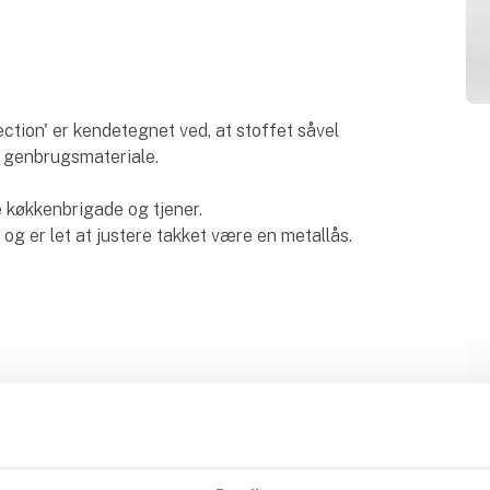
tion' er kendetegnet ved, at stoffet såvel
% genbrugsmateriale.
e køkkenbrigade og tjener.
g er let at justere takket være en metallås.
k