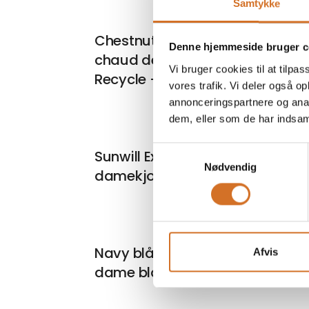
Samtykke
Chestnut Cross forklæde -
Denne hjemmeside bruger c
chaud devant- Feel Good
Vi bruger cookies til at tilpas
Recycle - Indian summer
vores trafik. Vi deler også 
annonceringspartnere og anal
dem, eller som de har indsaml
På mess
Samtykkevalg
Sunwill Extreme Flexibility
Nødvendig
damekjole m. lomme
På mess
Navy blå stretch Premium lang
Afvis
dame blazerjakke