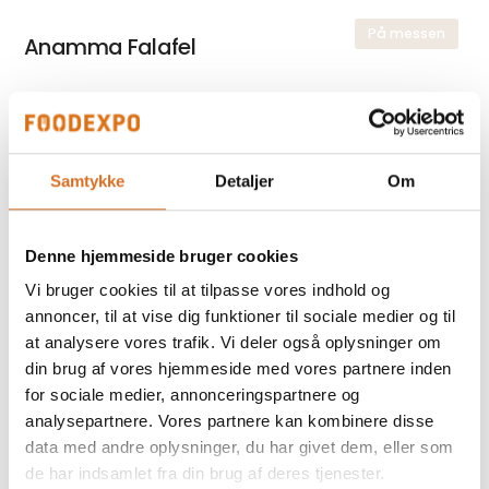
På messen
Anamma Falafel
På messen
Anamma Fars
Samtykke
Detaljer
Om
Denne hjemmeside bruger cookies
På messen
Anamma Fars, øko
Vi bruger cookies til at tilpasse vores indhold og
annoncer, til at vise dig funktioner til sociale medier og til
at analysere vores trafik. Vi deler også oplysninger om
din brug af vores hjemmeside med vores partnere inden
for sociale medier, annonceringspartnere og
analysepartnere. Vores partnere kan kombinere disse
Foodexpo
Produktet er medbragt på messen
data med andre oplysninger, du har givet dem, eller som
de har indsamlet fra din brug af deres tjenester.
Dette produkt kan opleves på udstillerens stand på messen