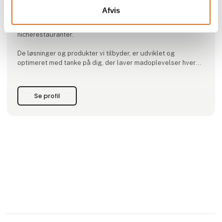
madverden, betyder det, at vi bruger noter fra
Afvis
designverdenen sammen med inspiration fra subkulturer,
forskere, bagere, kokke, mikrobagerier og små
nicherestauranter.
De løsninger og produkter vi tilbyder, er udviklet og
optimeret med tanke på dig, der laver madoplevelser hver
dag.
Vi sætter vores mange års erfaring i spil med designtænkte
Se profil
løsninger fra vores mangfoldige vifte af brands og gedigne
håndværksprodukter i høj kvalitet til at inspirere med
løsninger, opskrifter, anvendelsesmuligheder