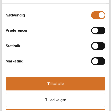
Samtykkevalg
Nødvendig
Præferencer
Statistik
Marketing
Tillad alle
Produktet er tilføjet af:
Orkla Foods Danmark
Tillad valgte
VI DESIGNTÆNKER FREMTIDENS LØSNINGER
Når vi siger, at vi anvender designtænkning i vores