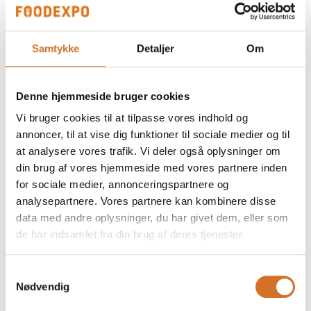
BAKER ny serie fra Hoshizaki * 6 ÅRS
GARANTI *
Samtykke
Detaljer
Om
Denne hjemmeside bruger cookies
På messen
PREMIER køle- og fryseborde * 6 ÅRS
Vi bruger cookies til at tilpasse vores indhold og
GARANTI * OGSÅ SOM FJERNKØL
annoncer, til at vise dig funktioner til sociale medier og til
at analysere vores trafik. Vi deler også oplysninger om
din brug af vores hjemmeside med vores partnere inden
for sociale medier, annonceringspartnere og
På messen
Få et stille køkken med
analysepartnere. Vores partnere kan kombinere disse
data med andre oplysninger, du har givet dem, eller som
køle-/fryseløsninger til eksterne
de har indsamlet fra din brug af deres tjenester.
kølesystemer fra Hoshizaki
Samtykkevalg
Nødvendig
På messen