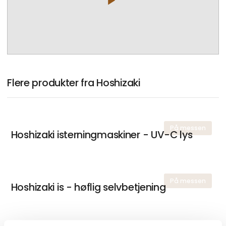
play_arrow
Flere produkter fra Hoshizaki
På messen
Hoshizaki isterningmaskiner - UV-C lys
På messen
Hoshizaki is - høflig selvbetjening