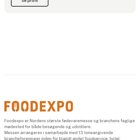
Se profil
Hoshizaki blev etableret i Japan i 1947, og i 1992 blev
Hoshizaki Europe etableret i Amsterdam. I 2008 sluttede
Gram Commerc
Foodexpo er Nordens største fødevaremesse og branchens faglige
mødested for både besøgende og udstillere.
Messen arrangeres i samarbejde med 13 toneangivende
brancheforeninger inden for blandt andet foodservice, hotel,