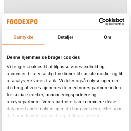
Accepter marketing-cookies for at se denne video.
play_arrow
Samtykke
Detaljer
Om
Denne hjemmeside bruger cookies
Vi bruger cookies til at tilpasse vores indhold og
annoncer, til at vise dig funktioner til sociale medier og til
at analysere vores trafik. Vi deler også oplysninger om
din brug af vores hjemmeside med vores partnere inden
Foodexpo
for sociale medier, annonceringspartnere og
Produktet er medbragt på messen
analysepartnere. Vores partnere kan kombinere disse
Dette produkt kan opleves på udstillerens stand på messen
data med andre oplysninger, du har givet dem, eller som
de har indsamlet fra din brug af deres tjenester.