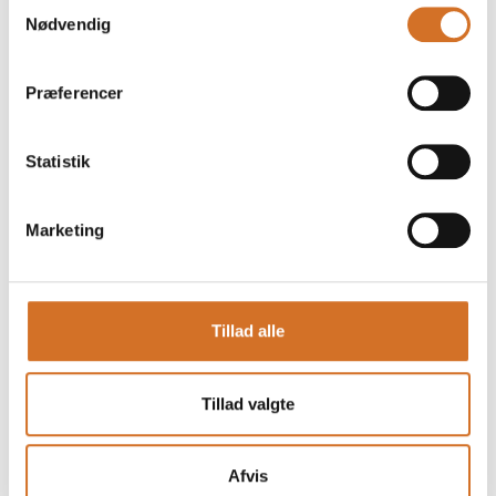
Samtykkevalg
Nødvendig
Præferencer
Statistik
Marketing
Produktet er tilføjet af:
Flensted Food Group A/S
Tillad alle
Flensted – din kartoffelekspert fra den vestjyske muld. Vi
holder til midt i kartoffelland, omgivet af markerne og tæt på
Tillad valgte
de avlere, vi har arbejdet sammen med i årtier. De fleste
kartofler dyrkes inden for en radius af blot 30 kilometer fra
vores fabrik i Skovlund – et nært samarbejde, der sikrer
sporbarhed, stabil kvalitet og ærlige råvarer. Her kender vi
Afvis
én råvare til bunds: kartofler. Vi følger årets rytme – fra