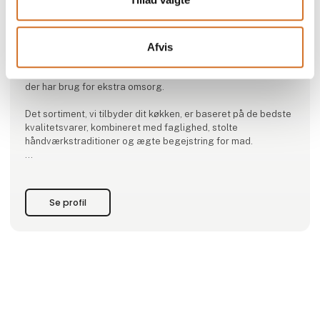
Danish Crown Professional
I Danish Crown Professional er vi interesseret i at hjælpe dig,
Afvis
der sætter den gode mad på bordet for andre. Lige meget
om du serverer den daglige mad til de mange, dem på
farten, oplevelsen til feinschmeckeren eller måltidet til dem,
der har brug for ekstra omsorg.
Det sortiment, vi tilbyder dit køkken, er baseret på de bedste
kvalitetsvarer, kombineret med faglighed, stolte
håndværkstraditioner og ægte begejstring for mad.
Vi er ejet af de over 5000 danske landmænd, der hver dag
leverer grise og kreaturer til vores slagterier, og vi har stor
respekt for den indsigt og viden, som den fu
Se profil