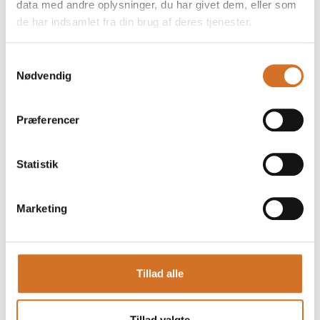
data med andre oplysninger, du har givet dem, eller som
de har indsamlet fra din brug af deres tjenester.
Foodexpo
Produktet er medbragt på messen
Samtykkevalg
Dette produkt kan opleves på udstillerens stand på messen
Nødvendig
Præferencer
Statistik
Marketing
Tillad alle
Produktet er tilføjet af:
Tillad valgte