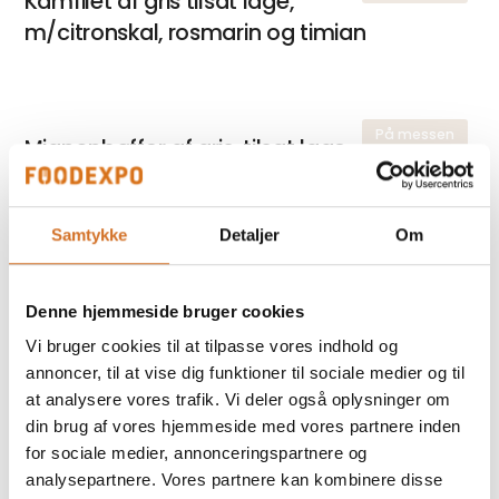
Kamfilet af gris tilsat lage,
m/citronskal, rosmarin og timian
På messen
Mignonbøffer af gris, tilsat lage
Samtykke
Detaljer
Om
På messen
Spicy nduja
Denne hjemmeside bruger cookies
Vi bruger cookies til at tilpasse vores indhold og
På messen
annoncer, til at vise dig funktioner til sociale medier og til
Iskender kebab
at analysere vores trafik. Vi deler også oplysninger om
din brug af vores hjemmeside med vores partnere inden
for sociale medier, annonceringspartnere og
analysepartnere. Vores partnere kan kombinere disse