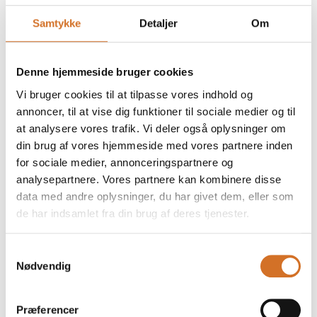
Samtykke
Detaljer
Om
Specialfremstillet bardisk
Denne hjemmeside bruger cookies
Vi bruger cookies til at tilpasse vores indhold og
annoncer, til at vise dig funktioner til sociale medier og til
at analysere vores trafik. Vi deler også oplysninger om
Specialfremstillet inventar efter mål og
din brug af vores hjemmeside med vores partnere inden
design
for sociale medier, annonceringspartnere og
analysepartnere. Vores partnere kan kombinere disse
data med andre oplysninger, du har givet dem, eller som
de har indsamlet fra din brug af deres tjenester.
Skillevægge til indendørs brug efter
mål og design
Samtykkevalg
Nødvendig
Præferencer