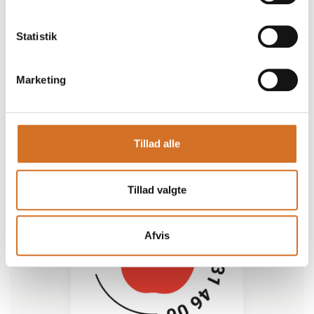
Silene armstol
Statistik
Silene stol
Marketing
Tillad alle
Tillad valgte
Afvis