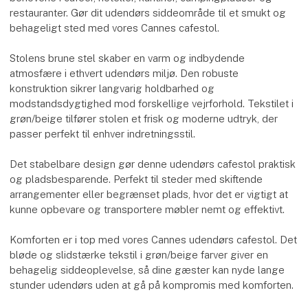
restauranter. Gør dit udendørs siddeområde til et smukt og
behageligt sted med vores Cannes cafestol.
Stolens brune stel skaber en varm og indbydende
atmosfære i ethvert udendørs miljø. Den robuste
konstruktion sikrer langvarig holdbarhed og
modstandsdygtighed mod forskellige vejrforhold. Tekstilet i
grøn/beige tilfører stolen et frisk og moderne udtryk, der
passer perfekt til enhver indretningsstil.
Det stabelbare design gør denne udendørs cafestol praktisk
og pladsbesparende. Perfekt til steder med skiftende
arrangementer eller begrænset plads, hvor det er vigtigt at
kunne opbevare og transportere møbler nemt og effektivt.
Komforten er i top med vores Cannes udendørs cafestol. Det
bløde og slidstærke tekstil i grøn/beige farver giver en
behagelig siddeoplevelse, så dine gæster kan nyde lange
stunder udendørs uden at gå på kompromis med komforten.