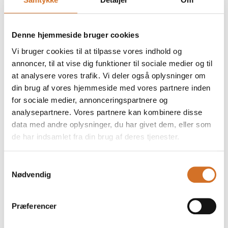
Specialfremstillet bardisk
Denne hjemmeside bruger cookies
Vi bruger cookies til at tilpasse vores indhold og
Specialfremstillet inventar efter mål og
annoncer, til at vise dig funktioner til sociale medier og til
at analysere vores trafik. Vi deler også oplysninger om
design
din brug af vores hjemmeside med vores partnere inden
for sociale medier, annonceringspartnere og
analysepartnere. Vores partnere kan kombinere disse
data med andre oplysninger, du har givet dem, eller som
Skillevægge til indendørs brug efter
de har indsamlet fra din brug af deres tjenester.
mål og design
Samtykkevalg
Nødvendig
Silene armstol
Præferencer