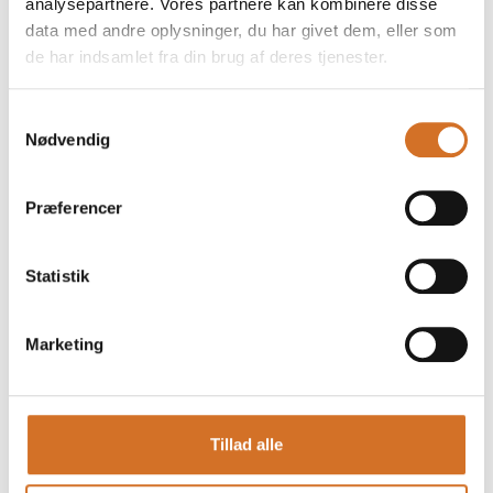
analysepartnere. Vores partnere kan kombinere disse
data med andre oplysninger, du har givet dem, eller som
de har indsamlet fra din brug af deres tjenester.
Foodexpo
Produktet er medbragt på messen
Samtykkevalg
Nødvendig
Dette produkt kan opleves på udstillerens stand på messen
Præferencer
Statistik
Marketing
Tillad alle