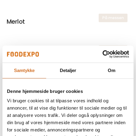
På messen
Merlot
På messen
BioZisch
Samtykke
Detaljer
Om
På messen
Orange juice
Denne hjemmeside bruger cookies
Vi bruger cookies til at tilpasse vores indhold og
annoncer, til at vise dig funktioner til sociale medier og til
På messen
Multi Nature
at analysere vores trafik. Vi deler også oplysninger om
din brug af vores hjemmeside med vores partnere inden
for sociale medier, annonceringspartnere og