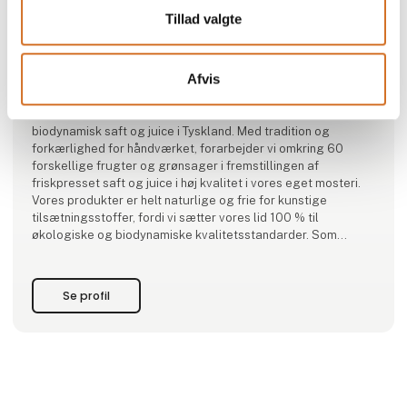
Tillad valgte
Produktet er tilføjet af:
Voelkel GmbH
Afvis
Udsprunget af drømmen om et frit liv på landet og en mobil
juice presser i 1920’erne, er den familiedrevne virksomhed
Voelkel i dag den største producent af økologisk og
biodynamisk saft og juice i Tyskland. Med tradition og
forkærlighed for håndværket, forarbejder vi omkring 60
forskellige frugter og grønsager i fremstillingen af
friskpresset saft og juice i høj kvalitet i vores eget mosteri.
Vores produkter er helt naturlige og frie for kunstige
tilsætningsstoffer, fordi vi sætter vores lid 100 % til
økologiske og biodynamiske kvalitetsstandarder. Som
økologiske og biodynamiske pionerer og f
Se profil